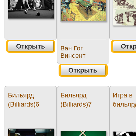
Открыть
Отк
Ван Гог
Винсент
Открыть
Бильярд
Бильярд
Игра в
(Billiards)6
(Billiards)7
бильяр