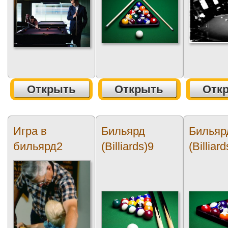
Открыть
Открыть
Отк
Игра в
Бильярд
Бильяр
бильярд2
(Billiards)9
(Billiar