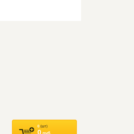
0
(шт)
0
руб.