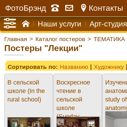
ФотоБрэнд
Контакты
Наши услуги
Арт-студия
Главная
>
Каталог постеров
>
ТЕМАТИКА
Постеры "Лекции"
Сортировать по:
Названию
Художнику
В сельской
Воскресное
Изучен
школе (In the
чтение в
анатоми
rural school)
сельской
study of
школе
anatom
(Sunday
reading...