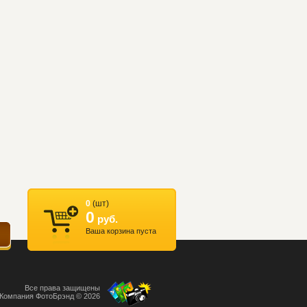
0
(шт)
0
руб.
Ваша корзина пуста
Все права защищены
Компания ФотоБрэнд © 2026