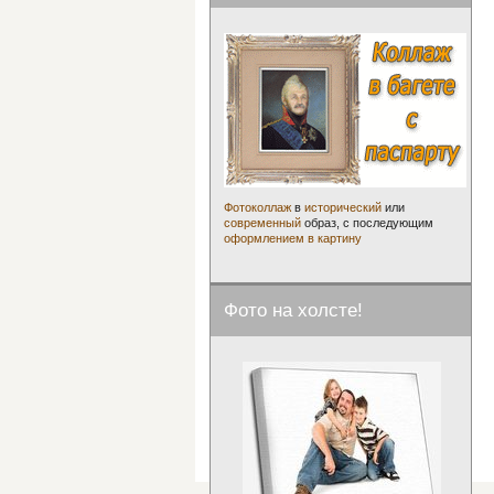
Фотоколлаж
в
исторический
или
современный
образ, с последующим
оформлением в картину
Фото на холсте!