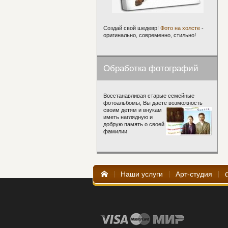
Создай свой шедевр!
Фото на холсте
-
оригинально, современно, стильно!
Обработка фотографий
Восстанавливая старые семейные
фотоальбомы, Вы даете возможность
своим детям и внукам
иметь наглядную и
добрую память о своей
фамилии.
Наши услуги
Арт-студия