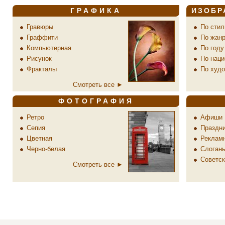
ГРАФИКА
ИЗОБР
Гравюры
По стил
Граффити
По жан
Компьютерная
По году
Рисунок
По наци
Фракталы
По худ
Смотреть все ►
ФОТОГРАФИЯ
Ретро
Афиши
Сепия
Праздн
Цветная
Реклам
Черно-белая
Слоган
Советск
Смотреть все ►