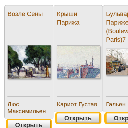
Возле Сены
Крыши
Бульва
Парижа
Париж
(Boulev
Paris)7
Люс
Кариот Густав
Гальен
Максимильен
Открыть
Отк
Открыть