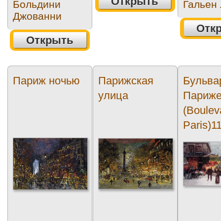
Открыть
Больдини
Гальен
Джованни
Отк
Открыть
Париж ночью
Парижская
Бульва
улица
Париж
(Boulev
Paris)1