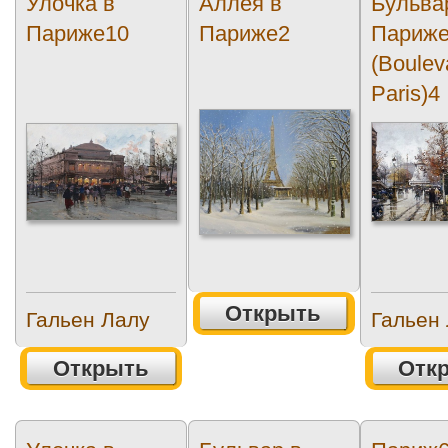
Улочка в
Аллея в
Бульва
Париже10
Париже2
Париж
(Boulev
Paris)4
Открыть
Гальен Лалу
Гальен
Открыть
Отк