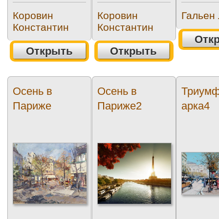
Коровин
Коровин
Гальен
Константин
Константин
Отк
Открыть
Открыть
Осень в
Осень в
Триумф
Париже
Париже2
арка4