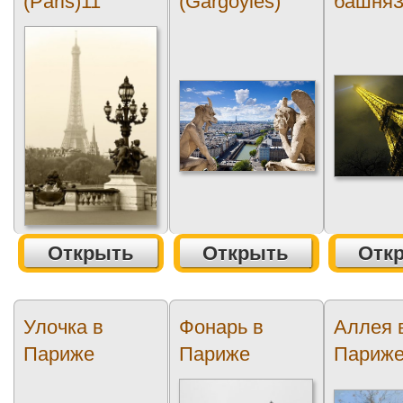
(Paris)11
(Gargoyles)
башня
Открыть
Открыть
Отк
Улочка в
Фонарь в
Аллея 
Париже
Париже
Париж