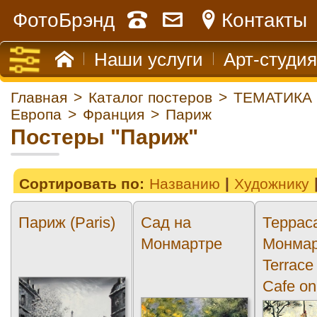
ФотоБрэнд
Контакты
Наши услуги
Арт-студия
Главная
>
Каталог постеров
>
ТЕМАТИКА
Европа
>
Франция
>
Париж
Постеры "Париж"
Сортировать по:
Названию
Художнику
Париж (Paris)
Сад на
Террас
Монмартре
Монмар
Terrace 
Cafe on
Montmar