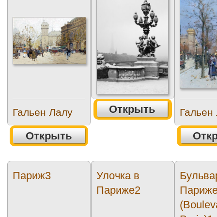
Открыть
Гальен Лалу
Гальен
Открыть
Отк
Париж3
Улочка в
Бульва
Париже2
Париж
(Boulev