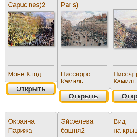
Capucines)2
Paris)
Моне Клод
Писсарро
Писсар
Камиль
Камиль
Открыть
Открыть
Отк
Окраина
Эйфелева
Вид
Парижа
башня2
на кры