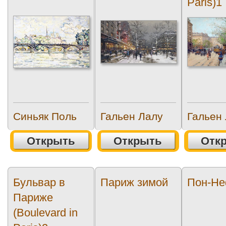
Paris)1
Синьяк Поль
Гальен Лалу
Гальен
Открыть
Открыть
Отк
Бульвар в
Париж зимой
Пон-Н
Париже
(Boulevard in