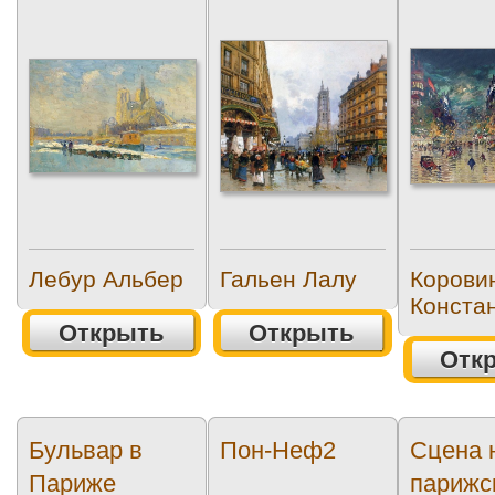
Лебур Альбер
Гальен Лалу
Корови
Конста
Открыть
Открыть
Отк
Бульвар в
Пон-Неф2
Сцена 
Париже
парижс