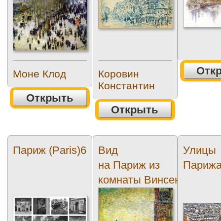
Отк
Моне Клод
Коровин
Константин
Открыть
Открыть
Париж (Paris)6
Вид
Улицы
на Париж из
Париж
комнаты Винсента на...