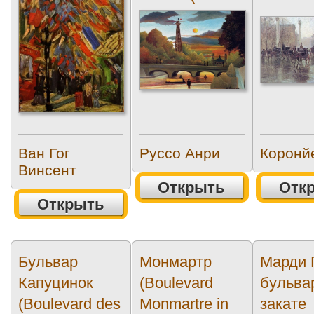
and Eiffel-
tower...
Ван Гог
Руссо Анри
Коронй
Винсент
Открыть
Отк
Открыть
Бульвар
Монмартр
Марди 
Капуцинок
(Boulevard
бульва
(Boulevard des
Monmartre in
закате