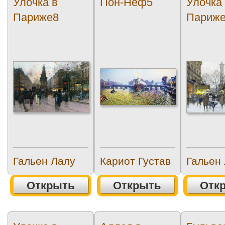
Улочка в
Пон-Неф5
Улочка
Париже8
Париж
Гальен Лалу
Кариот Густав
Гальен
Открыть
Открыть
Отк