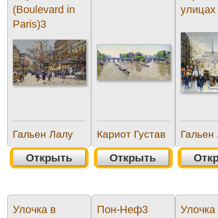
(Boulevard in
улицах
Paris)3
Гальен Лалу
Кариот Густав
Гальен
Открыть
Открыть
Отк
Улочка в
Пон-Неф3
Улочка