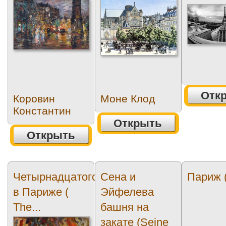
Отк
Коровин
Моне Клод
Константин
Открыть
Открыть
Четырнадцатого июля Праздник
Сена и
Париж (
в Париже (
Эйфелева
The...
башня на
закате (Seine