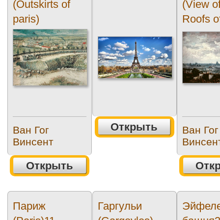
(Outskirts of
(View o
paris)
Roofs o
Открыть
Ван Гог
Ван Гог
Винсент
Винсен
Открыть
Отк
Париж
Гаргульи
Эйфел