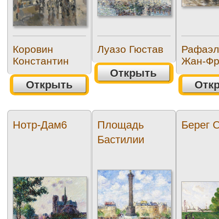
Коровин
Луазо Гюстав
Рафаэл
Константин
Жан-Фр
Открыть
Открыть
Отк
Нотр-Дам6
Площадь
Берег 
Бастилии