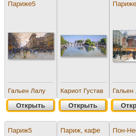
Париже5
Париж
Гальен Лалу
Кариот Густав
Гальен
Открыть
Открыть
Отк
Париж5
Париж, кафе
Пон-Н