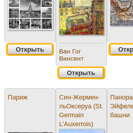
Открыть
Отк
Ван Гог
Винсент
Открыть
Париж
Сен-Жермен-
Панор
льОксеруа (St.
Эйфел
Germain
башни
L'Auxerrois)