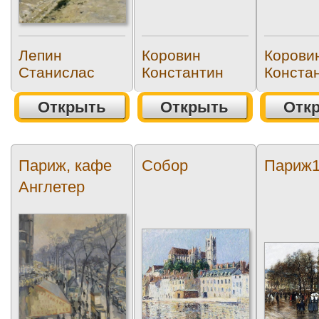
Лепин
Коровин
Корови
Станислас
Константин
Конста
Открыть
Открыть
Отк
Париж, кафе
Собор
Париж
Англетер