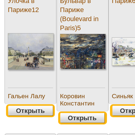
Улочка в
Бульвар в
Париж
Париже12
Париже
(Boulevard in
Paris)5
Гальен Лалу
Коровин
Синьяк
Константин
Открыть
Отк
Открыть