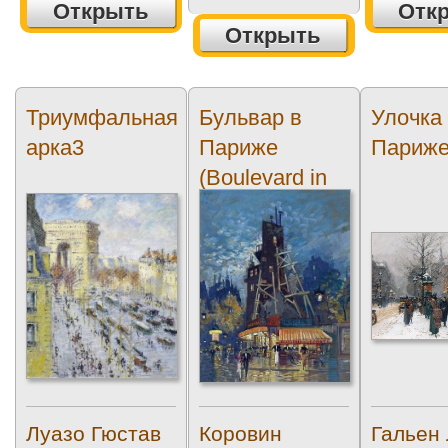
Открыть
Отк
Открыть
Триумфальная
Бульвар в
Улочка
арка3
Париже
Париж
(Boulevard in
Paris)10
Луазо Гюстав
Коровин
Гальен