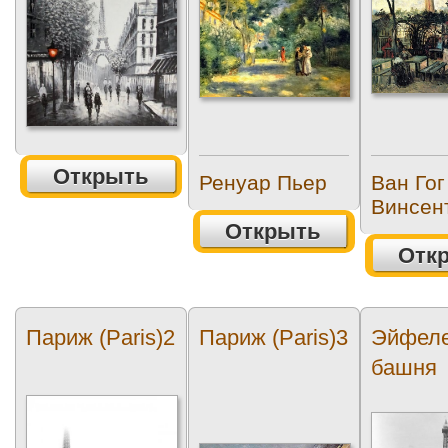
Открыть
Ренуар Пьер
Ван Гог
Винсен
Открыть
Отк
Париж (Paris)2
Париж (Paris)3
Эйфел
башня