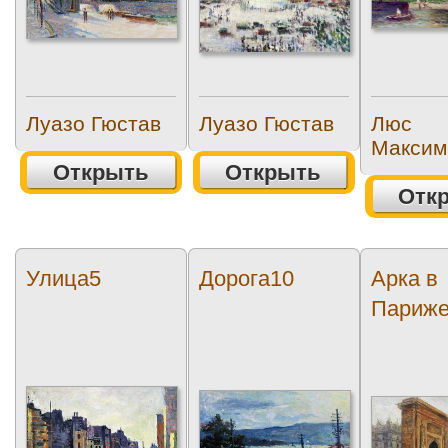
Луазо Гюстав
Луазо Гюстав
Люс
Максим
Открыть
Открыть
Отк
Улица5
Дорога10
Арка в
Париж