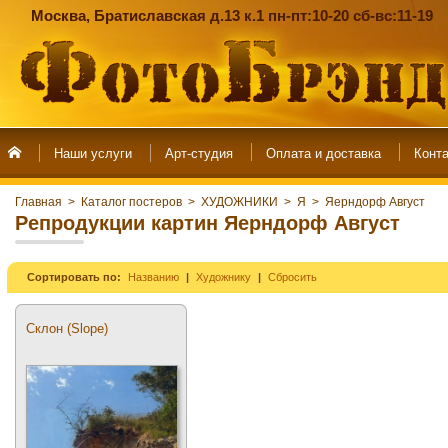
Москва, Братиславская д.13 к.1 пн-пт:10-20 сб-вс:11-19
Наши услуги
Арт-студия
Главная
>
Каталог постеров
>
ХУДОЖНИКИ
>
Я
>
Яерндорф Август
Репродукции картин Яерндорф Август
Сортировать по:
Названию
Художнику
Сбросить
Склон (Slope)