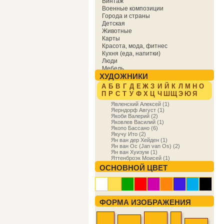
Винтаж
Военные композиции
Города и страны
Детская
Животные
Карты
Красота, мода, фитнес
Кухня (еда, напитки)
Люди
Мебель
ХУДОЖНИКИ
Мировая культура
Музыка
А
Б
В
Г
Д
Е
Ж
З
И
Й
К
Л
М
Н
О
Надписи
П
Р
С
Т
У
Ф
Х
Ц
Ч
Ш
Щ
Э
Ю
Я
Образование
Явленский Алексей (1)
Отдых
Яерндорф Август (1)
Охота
Якоби Валерий (2)
Праздники
Яковлев Василий (1)
Природа
Якопо Бассано (6)
Якучу Ито (2)
Религия и духовность
Ян ван дер Хейден (1)
Спорт
Ян ван Ос (Jan van Os) (2)
Сфера деятельности
Ян ван Хуизум (1)
Транспорт
Яттенброэк Моисей (1)
Фракталы
ОСНОВНОЙ ЦВЕТ
Фэнтези
Цветы
Юмор
ФОРМА ИЗОБРАЖЕНИЯ