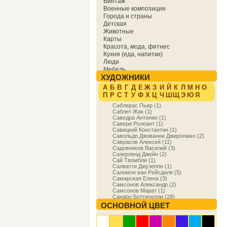
Винтаж
Военные композиции
Города и страны
Детская
Животные
Карты
Красота, мода, фитнес
Кухня (еда, напитки)
Люди
Мебель
ХУДОЖНИКИ
Мировая культура
Музыка
А
Б
В
Г
Д
Е
Ж
З
И
Й
К
Л
М
Н
О
Надписи
П
Р
С
Т
У
Ф
Х
Ц
Ч
Ш
Щ
Э
Ю
Я
Образование
Саблерас Пьер (1)
Отдых
Саблет Жак (1)
Охота
Саведра Антонио (1)
Праздники
Савери Ролеант (1)
Природа
Савицкий Константин (1)
Савольдо Джованни Джироламо (2)
Религия и духовность
Саврасов Алексей (11)
Спорт
Садовников Василий (3)
Сфера деятельности
Сазерленд Джейн (2)
Транспорт
Сай Твомбли (1)
Салватти Джузеппе (1)
Фракталы
Саломон ван Рейсдаля (5)
Фэнтези
Самарская Елена (3)
Цветы
Самсонов Александр (2)
Юмор
Самсонов Марат (1)
Сандро Боттичелли (28)
Санредам Питер Янс (21)
ОСНОВНОЙ ЦВЕТ
Сансеверио Ларенцо (1)
Сарасени Карло (1)
Сарджент Джон Сингер (5)