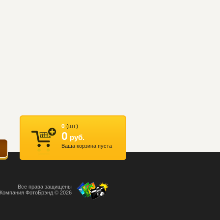
0
(шт)
0
руб.
Ваша корзина пуста
Все права защищены
Компания ФотоБрэнд © 2026