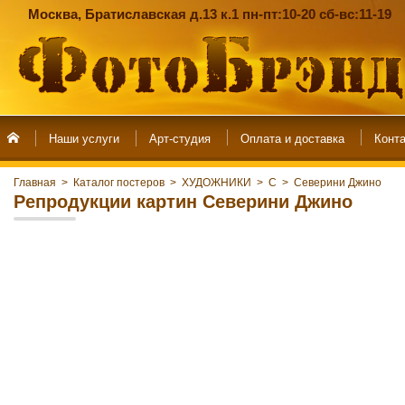
Москва, Братиславская д.13 к.1 пн-пт:10-20 сб-вс:11-19
Наши услуги
Арт-студия
Главная
>
Каталог постеров
>
ХУДОЖНИКИ
>
С
>
Северини Джино
Репродукции картин Северини Джино