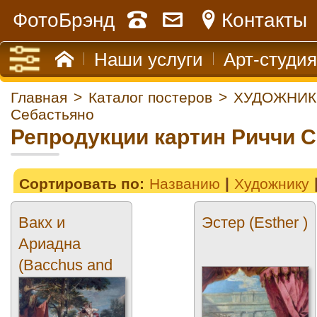
ФотоБрэнд
Контакты
Наши услуги
Арт-студия
Главная
>
Каталог постеров
>
ХУДОЖНИК
Себастьяно
Репродукции картин Риччи 
Сортировать по:
Названию
Художнику
Вакх и
Эстер (Esther )
Ариадна
(Bacchus and
Ariadne)3