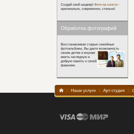
Лэделл Эдвард (5)
Создай свой шедевр!
Фото на холсте
-
Лэделл Эллен (1)
Лэйн Генри (1)
оригинально, современно, стильно!
Лэйт Вильям (2)
Любин Баугин (2)
Людольлф де Джон (1)
Люс Максимильен (117)
Люсьен Генри (1)
Обработка фотографий
Восстанавливая старые семейные
фотоальбомы, Вы даете возможность
своим детям и внукам
иметь наглядную и
добрую память о своей
фамилии.
Наши услуги
Арт-студия