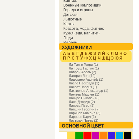
Винтаж
Военные композиции
Города и страны
Детская
Животные
Карты
Красота, мода, фитнес
Кухня (еда, напитки)
Люди
Мебель
ХУДОЖНИКИ
Мировая культура
Музыка
А
Б
В
Г
Д
Е
Ж
З
И
Й
К
Л
М
Н
О
Надписи
П
Р
С
Т
У
Ф
Х
Ц
Ч
Ш
Щ
Э
Ю
Я
Образование
Ла Танге Генри (1)
Отдых
Ла Тоуш Гастон (1)
Охота
Лаврей Абель (2)
Праздники
Лагорио Лев (12)
Природа
Ладюрнер Адольф (1)
Лазло Неогрэди (1)
Религия и духовность
Лакост Чарльз (1)
Спорт
Лактионов Александр (1)
Сфера деятельности
Ламьер Мадлен (1)
Транспорт
Ланкре Никола (18)
Ланс Джордж (2)
Фракталы
Лапред Пьер (2)
Фэнтези
Лапшин Георгий (7)
Цветы
Ларинов Михаил (3)
Юмор
Ларрсон Карл (1)
Ластман Питер (2)
Лаффит Луис (1)
ОСНОВНОЙ ЦВЕТ
Лдюпюи Мишель (1)
Ле Корбюзье (1)
Лебаск Анри (47)