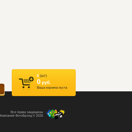
0
(шт)
0
руб.
Ваша корзина пуста
Все права защищены
Компания ФотоБрэнд © 2026