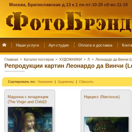
Москва, Братиславская д.13 к.1 пн-пт:10-20 сб-вс:11-19
Наши услуги
Арт-студия
Главная
>
Каталог постеров
>
ХУДОЖНИКИ
>
Л
>
Леонардо да Винчи (L
Репродукции картин Леонардо да Винчи (Le
Сортировать по:
Названию
Художнику
Сбросить
Мадонна с младенцем
Нарцисс (Narcissus)
(The Virgin and Child)3