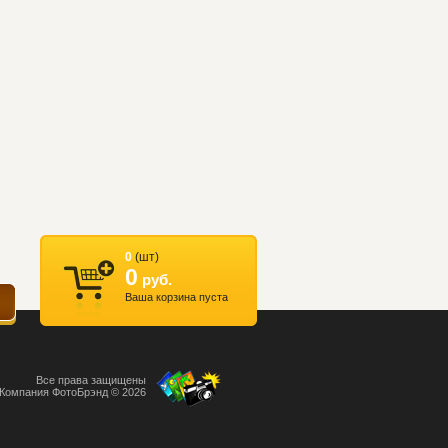
0
(шт)
0
руб.
Ваша корзина пуста
Все права защищены
Компания ФотоБрэнд © 2026