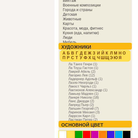
Винтаж
Военные композиции
Города и страны
Детская
Животные
Карты
Красота, мода, фитнес
Кухня (еда, напитки)
Люди
Мебель
ХУДОЖНИКИ
Мировая культура
Музыка
А
Б
В
Г
Д
Е
Ж
З
И
Й
К
Л
М
Н
О
Надписи
П
Р
С
Т
У
Ф
Х
Ц
Ч
Ш
Щ
Э
Ю
Я
Образование
Ла Танге Генри (1)
Отдых
Ла Тоуш Гастон (1)
Охота
Лаврей Абель (2)
Праздники
Лагорио Лев (12)
Природа
Ладюрнер Адольф (1)
Лазло Неогрэди (1)
Религия и духовность
Лакост Чарльз (1)
Спорт
Лактионов Александр (1)
Сфера деятельности
Ламьер Мадлен (1)
Транспорт
Ланкре Никола (18)
Ланс Джордж (2)
Фракталы
Лапред Пьер (2)
Фэнтези
Лапшин Георгий (7)
Цветы
Ларинов Михаил (3)
Юмор
Ларрсон Карл (1)
Ластман Питер (2)
Лаффит Луис (1)
ОСНОВНОЙ ЦВЕТ
Лдюпюи Мишель (1)
Ле Корбюзье (1)
Лебаск Анри (47)