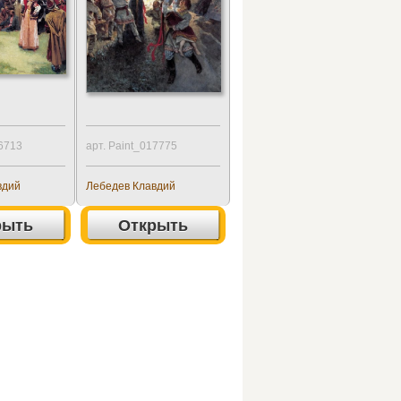
16713
арт. Paint_017775
вдий
Лебедев Клавдий
рыть
Открыть