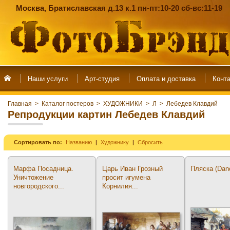
Москва, Братиславская д.13 к.1 пн-пт:10-20 сб-вс:11-19
Наши услуги
Арт-студия
Главная
>
Каталог постеров
>
ХУДОЖНИКИ
>
Л
>
Лебедев Клавдий
Репродукции картин Лебедев Клавдий
Сортировать по:
Названию
Художнику
Сбросить
Марфа Посадница.
Царь Иван Грозный
Пляска (Dan
Уничтожение
просит игумена
новгородского...
Корнилия...