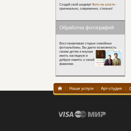
Лэделл Эдвард (5)
Создай свой шедевр!
Фото на холсте
-
Лэделл Эллен (1)
Лэйн Генри (1)
оригинально, современно, стильно!
Лэйт Вильям (2)
Любин Баугин (2)
Людольлф де Джон (1)
Люс Максимильен (117)
Люсьен Генри (1)
Обработка фотографий
Восстанавливая старые семейные
фотоальбомы, Вы даете возможность
своим детям и внукам
иметь наглядную и
добрую память о своей
фамилии.
Наши услуги
Арт-студия