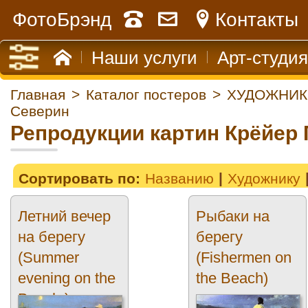
ФотоБрэнд
Контакты
Наши услуги
Арт-студия
Главная
>
Каталог постеров
>
ХУДОЖНИК
Северин
Репродукции картин Крёйер
Сортировать по:
Названию
Художнику
Летний вечер
Рыбаки на
на берегу
берегу
(Summer
(Fishermen on
evening on the
the Beach)
Beach )