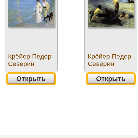
Крёйер Педер
Крёйер Педер
Северин
Северин
Открыть
Открыть