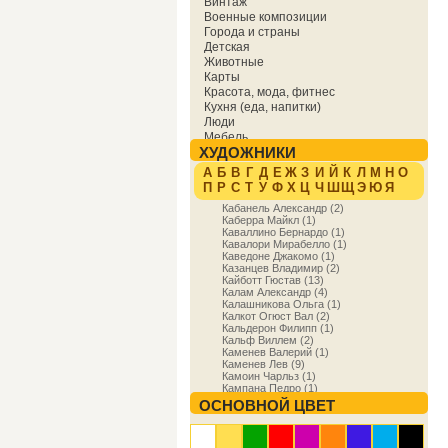
Винтаж
Военные композиции
Города и страны
Детская
Животные
Карты
Красота, мода, фитнес
Кухня (еда, напитки)
Люди
Мебель
ХУДОЖНИКИ
Мировая культура
Музыка
А
Б
В
Г
Д
Е
Ж
З
И
Й
К
Л
М
Н
О
Надписи
П
Р
С
Т
У
Ф
Х
Ц
Ч
Ш
Щ
Э
Ю
Я
Образование
Кабанель Александр (2)
Отдых
Каберра Майкл (1)
Охота
Каваллино Бернардо (1)
Праздники
Кавалори Мирабелло (1)
Природа
Каведоне Джакомо (1)
Казанцев Владимир (2)
Религия и духовность
Кайботт Гюстав (13)
Спорт
Калам Александр (4)
Сфера деятельности
Калашникова Ольга (1)
Транспорт
Калкот Огюст Вал (2)
Кальдерон Филипп (1)
Фракталы
Кальф Виллем (2)
Фэнтези
Каменев Валерий (1)
Цветы
Каменев Лев (9)
Юмор
Камоин Чарльз (1)
Кампана Педро (1)
Кампен Робер (2)
ОСНОВНОЙ ЦВЕТ
Кан Ивонн (5)
Каналетто Антонио (18)
Кандинский Василий (18)