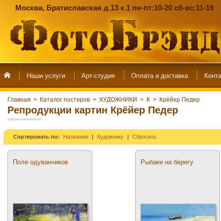
Москва, Братиславская д.13 к.1 пн-пт:10-20 сб-вс:11-19
Наши услуги
Арт-студия
Главная
>
Каталог постеров
>
ХУДОЖНИКИ
>
К
>
Крёйер Педер
Репродукции картин Крёйер Педер
Сортировать по:
Названию
Художнику
Сбросить
Поле одуванчиков
Рыбаки на берегу