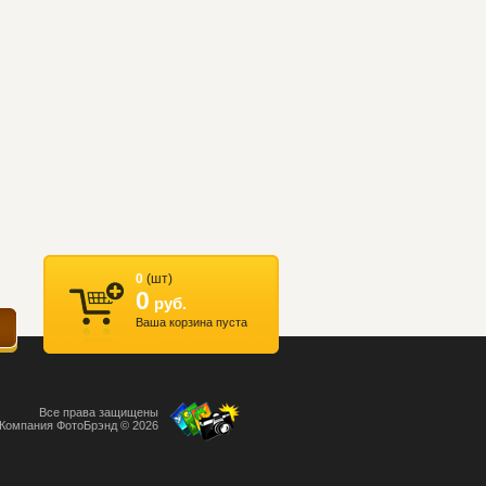
0
(шт)
0
руб.
Ваша корзина пуста
Все права защищены
Компания ФотоБрэнд © 2026