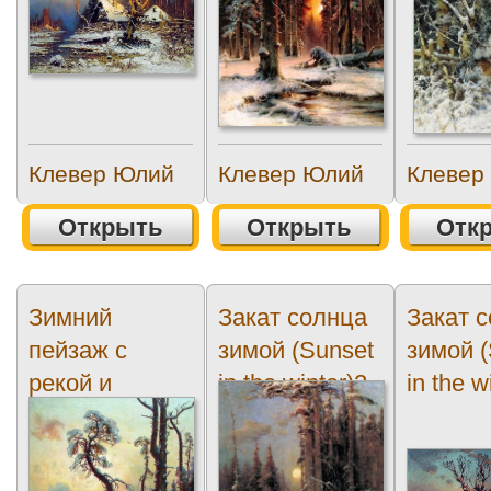
Клевер Юлий
Клевер Юлий
Клевер
Открыть
Открыть
Отк
Зимний
Закат солнца
Закат 
пейзаж с
зимой (Sunset
зимой (
рекой и
in the winter)2
in the w
домами
(Winter
landscape