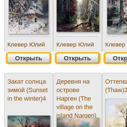
Клевер Юлий
Клевер Юлий
Клевер
Открыть
Открыть
Отк
Закат солнца
Деревня на
Оттепе
зимой (Sunset
острове
(Thaw)
in the winter)4
Нарген (The
village on the
island Nargen)