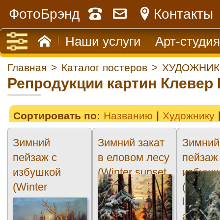
ФотоБрэнд
Контакты
Наши услуги
Арт-студия
Главная
>
Каталог постеров
>
ХУДОЖНИК
Репродукции картин Клевер
Сортировать по:
Названию
Художнику
Зимний
Зимний закат
Зимний
пейзаж с
в еловом лесу
пейзаж
избушкой
(Winter sunset
избушк
(Winter
in a spruce
(Winter
landscape with
forest)
landsca
a hut)
a hut)2