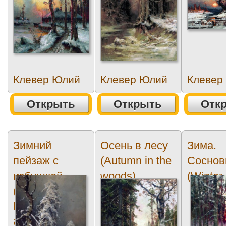
with...
Клевер Юлий
Клевер Юлий
Клевер
Открыть
Открыть
Отк
Зимний
Осень в лесу
Зима.
пейзаж с
(Autumn in the
Соснов
избушкой
woods)
(Winter.
(Winter
landscape with
a hut)3