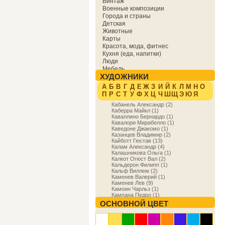
Винтаж
Военные композиции
Города и страны
Детская
Животные
Карты
Красота, мода, фитнес
Кухня (еда, напитки)
Люди
Мебель
ХУДОЖНИКИ
Мировая культура
Музыка
А
Б
В
Г
Д
Е
Ж
З
И
Й
К
Л
М
Н
О
Надписи
П
Р
С
Т
У
Ф
Х
Ц
Ч
Ш
Щ
Э
Ю
Я
Образование
Кабанель Александр (2)
Отдых
Каберра Майкл (1)
Охота
Каваллино Бернардо (1)
Праздники
Кавалори Мирабелло (1)
Природа
Каведоне Джакомо (1)
Казанцев Владимир (2)
Религия и духовность
Кайботт Гюстав (13)
Спорт
Калам Александр (4)
Сфера деятельности
Калашникова Ольга (1)
Транспорт
Калкот Огюст Вал (2)
Кальдерон Филипп (1)
Фракталы
Кальф Виллем (2)
Фэнтези
Каменев Валерий (1)
Цветы
Каменев Лев (9)
Юмор
Камоин Чарльз (1)
Кампана Педро (1)
Кампен Робер (2)
ОСНОВНОЙ ЦВЕТ
Кан Ивонн (5)
Каналетто Антонио (18)
Кандинский Василий (18)