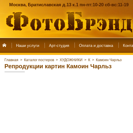
Москва, Братиславская д.13 к.1 пн-пт:10-20 сб-вс:11-19
Наши услуги
Арт-студия
Главная
>
Каталог постеров
>
ХУДОЖНИКИ
>
К
>
Камоин Чарльз
Репродукции картин Камоин Чарльз