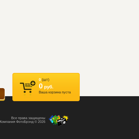
0
(шт)
0
руб.
Ваша корзина пуста
Все права защищены
Компания ФотоБрэнд © 2026