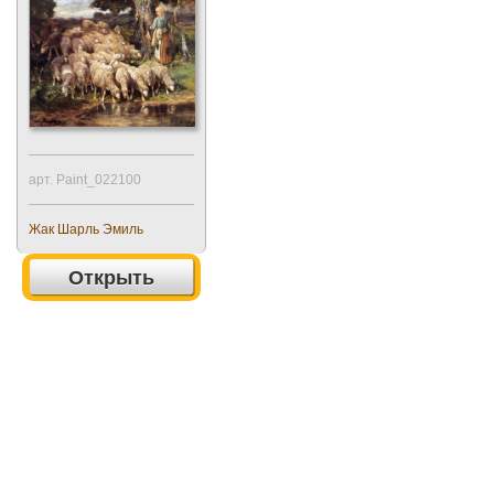
арт. Paint_022100
Жак Шарль Эмиль
Открыть