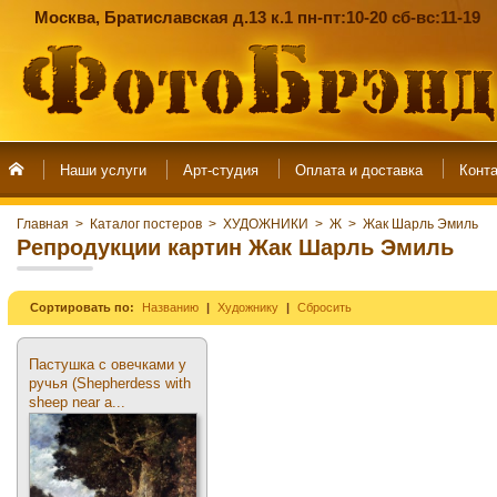
Москва, Братиславская д.13 к.1 пн-пт:10-20 сб-вс:11-19
Наши услуги
Арт-студия
Главная
>
Каталог постеров
>
ХУДОЖНИКИ
>
Ж
>
Жак Шарль Эмиль
Репродукции картин Жак Шарль Эмиль
Сортировать по:
Названию
Художнику
Сбросить
Пастушка с овечками у
ручья (Shepherdess with
sheep near a...