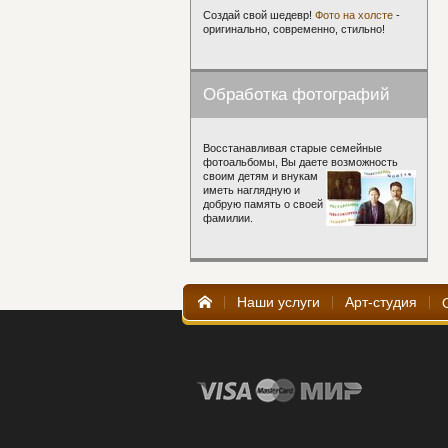
Создай свой шедевр!
Фото на холсте
-
оригинально, современно, стильно!
Обработка фотографий
Восстанавливая старые семейные
фотоальбомы, Вы даете возможность
своим детям и внукам
иметь наглядную и
добрую память о своей
фамилии.
Наши услуги
Арт-студия