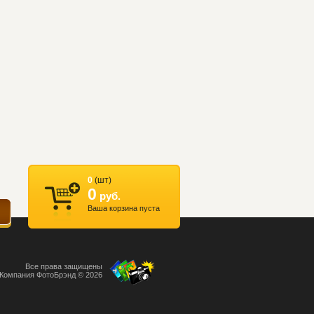
0
(шт)
0
руб.
Ваша корзина пуста
Все права защищены
Компания ФотоБрэнд © 2026