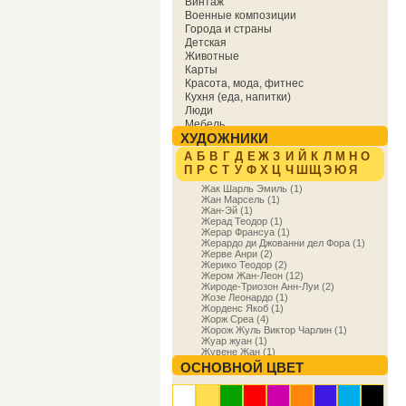
Винтаж
Военные композиции
Города и страны
Детская
Животные
Карты
Красота, мода, фитнес
Кухня (еда, напитки)
Люди
Мебель
ХУДОЖНИКИ
Мировая культура
Музыка
А
Б
В
Г
Д
Е
Ж
З
И
Й
К
Л
М
Н
О
Надписи
П
Р
С
Т
У
Ф
Х
Ц
Ч
Ш
Щ
Э
Ю
Я
Образование
Жак Шарль Эмиль (1)
Отдых
Жан Марсель (1)
Охота
Жан-Эй (1)
Праздники
Жерад Теодор (1)
Природа
Жерар Франсуа (1)
Жерардо ди Джованни дел Фора (1)
Религия и духовность
Жерве Анри (2)
Спорт
Жерико Теодор (2)
Сфера деятельности
Жером Жан-Леон (12)
Транспорт
Жироде-Триозон Анн-Луи (2)
Жозе Леонардо (1)
Фракталы
Жорденс Якоб (1)
Фэнтези
Жорж Среа (4)
Цветы
Жорож Жуль Виктор Чарлин (1)
Юмор
Жуар жуан (1)
Жувене Жан (1)
Жуирин Пьер (1)
ОСНОВНОЙ ЦВЕТ
Жуковский Василий (1)
Жуковский Станислав (1)
Жулиаме Жилион (1)