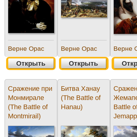
Верне Орас
Верне Орас
Верне 
Открыть
Открыть
Отк
Сражение при
Битва Ханау
Сражен
Монмирале
(The Battle of
Жемапе
(The Battle of
Hanau)
Battle o
Montmirail)
Jemapp