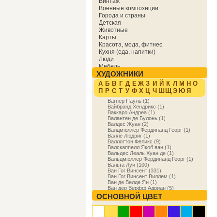
Винтаж
Военные композиции
Города и страны
Детская
Животные
Карты
Красота, мода, фитнес
Кухня (еда, напитки)
Люди
Мебель
ХУДОЖНИКИ
Мировая культура
Музыка
А
Б
В
Г
Д
Е
Ж
З
И
Й
К
Л
М
Н
О
Надписи
П
Р
С
Т
У
Ф
Х
Ц
Ч
Ш
Щ
Э
Ю
Я
Образование
Вагнер Пауль (1)
Отдых
Вайбранд Хендрикс (1)
Охота
Ваккаро Андреа (1)
Праздники
Валантен де Булонь (1)
Природа
Валдес Жуан (2)
Валдмюллер Фердинанд Георг (1)
Религия и духовность
Валле Людвиг (1)
Спорт
Валлоттон Феликс (9)
Сфера деятельности
Валскаппелл Якоб ван (1)
Транспорт
Вальдес Леаль Хуан де (1)
Вальдмюллер Фердинанд Георг (1)
Фракталы
Вальта Луи (100)
Фэнтези
Ван Гог Винсент (331)
Цветы
Ван Гог Винсент Виллем (1)
Юмор
Ван де Велде Ян (1)
Ван дер Верфф Адриан (5)
Ван дер Нер Арт (1)
ОСНОВНОЙ ЦВЕТ
Ван дер Хейден Ян (7)
Ван Ос Георг Якоб Иоганн (1)
Вангенхайм Фридрих Адам Юлиус