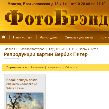
Москва, Братиславская д.13 к.1 пн-пт:10-20 сб-вс:11-19
Наши услуги
Арт-студия
Главная
>
Каталог постеров
>
ХУДОЖНИКИ
>
В
>
Вербик Питер
Репродукции картин Вербик Питер
Сортировать по:
Названию
Художнику
Сбросить
Белая лошадь возле
спящего человека (A
White Horse...