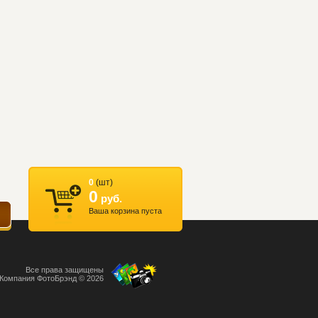
0
(шт)
0
руб.
Ваша корзина пуста
Все права защищены
Компания ФотоБрэнд © 2026