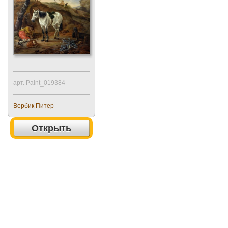
арт. Paint_019384
Вербик Питер
Открыть