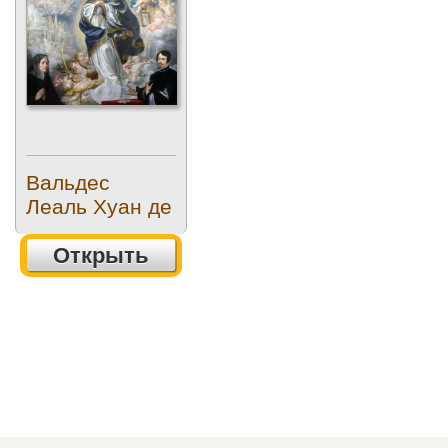
Donors)
Вальдес
Леаль Хуан де
Открыть