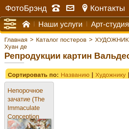
ФотоБрэнд
Контакты
Наши услуги
Арт-студия
Главная
>
Каталог постеров
>
ХУДОЖНИК
Хуан де
Репродукции картин Вальдес
Сортировать по:
Названию
Художнику
Непорочное
зачатие (The
Immaculate
Conception
with Two