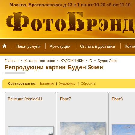
Москва, Братиславская д.13 к.1 пн-пт:10-20 сб-вс:11-19
Наши услуги
Арт-студия
Главная
>
Каталог постеров
>
ХУДОЖНИКИ
>
Б
>
Буден Эжен
Репродукции картин Буден Эжен
Сортировать по:
Названию
Художнику
Сбросить
Венеция (Venice)11
Порт7
Порт8