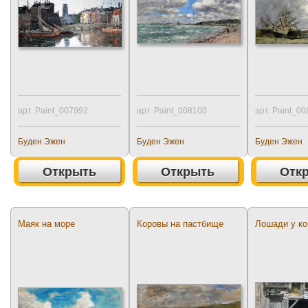
арт. Paint_007992
арт. Paint_008100
арт. Paint_0
Буден Эжен
Буден Эжен
Буден Эжен
Открыть
Открыть
Отк
Маяк на море
Коровы на пастбище
Лошади у к