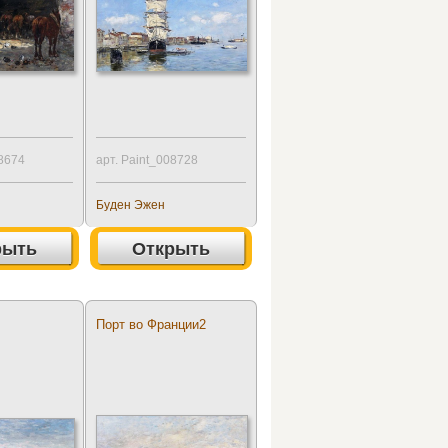
08674
арт. Paint_008728
Буден Эжен
рыть
Открыть
Порт во Франции2