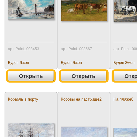
арт. Paint_008453
арт. Paint_008667
арт. Paint_0
Буден Эжен
Буден Эжен
Буден Эжен
Открыть
Открыть
Отк
Корабль в порту
Коровы на пастбище2
На пляже8