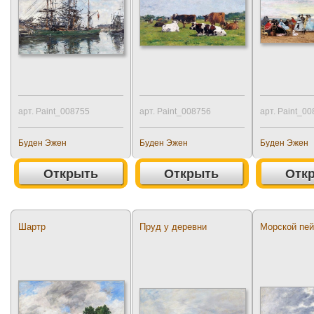
арт. Paint_008755
арт. Paint_008756
арт. Paint_0
Буден Эжен
Буден Эжен
Буден Эжен
Открыть
Открыть
Отк
Шартр
Пруд у деревни
Морской пе