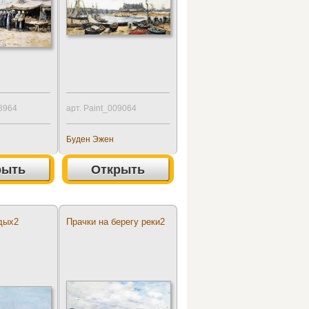
08964
арт. Paint_009064
Буден Эжен
рыть
Открыть
дых2
Прачки на берегу реки2