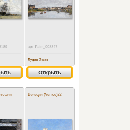
08189
арт. Paint_008347
Буден Эжен
рыть
Открыть
онюшни
Венеция (Venice)22