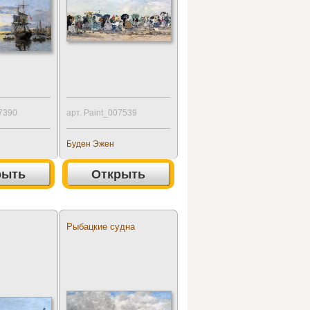
07390
арт. Paint_007539
Буден Эжен
рыть
Открыть
Рыбацкие судна