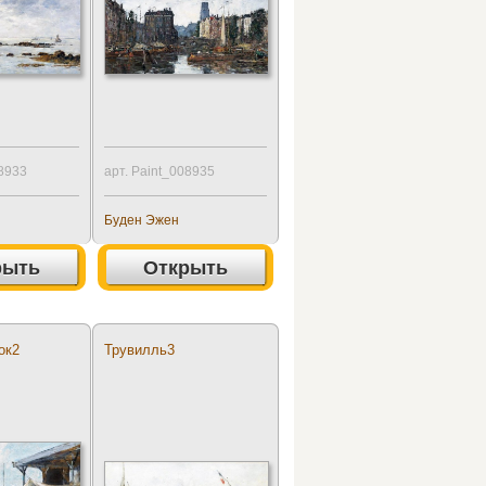
08933
арт. Paint_008935
Буден Эжен
рыть
Открыть
ок2
Трувилль3