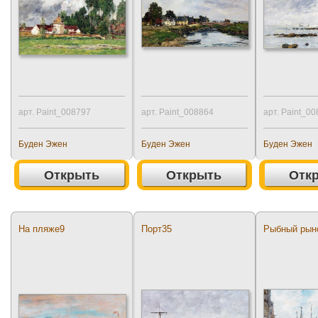
арт. Paint_008797
арт. Paint_008864
арт. Paint_0
Буден Эжен
Буден Эжен
Буден Эжен
Открыть
Открыть
Отк
На пляже9
Порт35
Рыбный рын