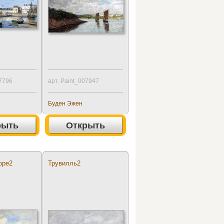
07796
арт. Paint_007947
Буден Эжен
рыть
Открыть
оре2
Трувилль2