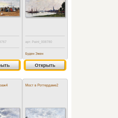
08767
арт. Paint_008780
Буден Эжен
рыть
Открыть
йзаж4
Мост в Роттердаме2