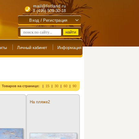
mail@fotland.ru
8 (495) 509-30-18
Вход / Регистрация
Товаров на странице:
15
30
60
90
На пляже2