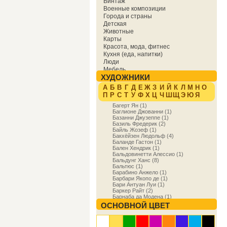
Винтаж
Военные композиции
Города и страны
Детская
Животные
Карты
Красота, мода, фитнес
Кухня (еда, напитки)
Люди
Мебель
ХУДОЖНИКИ
Мировая культура
Музыка
А
Б
В
Г
Д
Е
Ж
З
И
Й
К
Л
М
Н
О
Надписи
П
Р
С
Т
У
Ф
Х
Ц
Ч
Ш
Щ
Э
Ю
Я
Образование
Багерт Ян (1)
Отдых
Баглионе Джованни (1)
Охота
Базанни Джузеппе (1)
Праздники
Базиль Фредерик (2)
Природа
Байль Жозеф (1)
Бакхёйзен Людольф (4)
Религия и духовность
Баланде Гастон (1)
Спорт
Бален Хендрик (1)
Сфера деятельности
Бальдовинетти Алессио (1)
Транспорт
Бальдунг Ханс (8)
Бальтюс (1)
Фракталы
Барабино Анжело (1)
Фэнтези
Барбари Якопо де (1)
Цветы
Бари Антуан Луи (1)
Юмор
Баркер Райт (2)
Барнаба да Модена (1)
Бароччи Федерико (3)
ОСНОВНОЙ ЦВЕТ
Баррет Вил (1)
Барри Джеймс (1)
Бартоло ди Фреди (1)