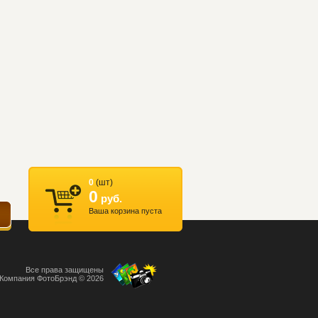
0
(шт)
0
руб.
Ваша корзина пуста
Все права защищены
Компания ФотоБрэнд © 2026