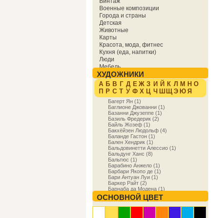
Винтаж
Военные композиции
Города и страны
Детская
Животные
Карты
Красота, мода, фитнес
Кухня (еда, напитки)
Люди
Мебель
ХУДОЖНИКИ
Мировая культура
Музыка
А
Б
В
Г
Д
Е
Ж
З
И
Й
К
Л
М
Н
О
Надписи
П
Р
С
Т
У
Ф
Х
Ц
Ч
Ш
Щ
Э
Ю
Я
Образование
Багерт Ян (1)
Отдых
Баглионе Джованни (1)
Охота
Базанни Джузеппе (1)
Праздники
Базиль Фредерик (2)
Природа
Байль Жозеф (1)
Бакхёйзен Людольф (4)
Религия и духовность
Баланде Гастон (1)
Спорт
Бален Хендрик (1)
Сфера деятельности
Бальдовинетти Алессио (1)
Транспорт
Бальдунг Ханс (8)
Бальтюс (1)
Фракталы
Барабино Анжело (1)
Фэнтези
Барбари Якопо де (1)
Цветы
Бари Антуан Луи (1)
Юмор
Баркер Райт (2)
Барнаба да Модена (1)
Бароччи Федерико (3)
ОСНОВНОЙ ЦВЕТ
Баррет Вил (1)
Барри Джеймс (1)
Бартоло ди Фреди (1)