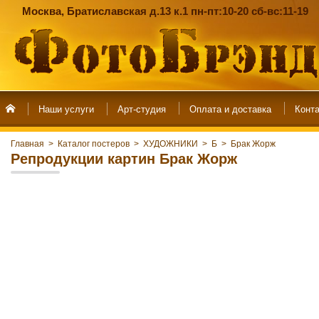
Москва, Братиславская д.13 к.1 пн-пт:10-20 сб-вс:11-19
Наши услуги
Арт-студия
Главная
>
Каталог постеров
>
ХУДОЖНИКИ
>
Б
>
Брак Жорж
Репродукции картин Брак Жорж