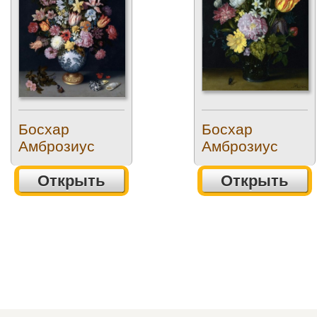
Босхар
Босхар
Амброзиус
Амброзиус
Открыть
Открыть