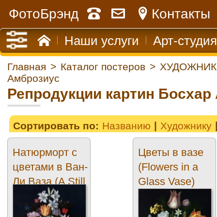
ФотоБрэнд
Контакты
Наши услуги
Арт-студия
Главная
>
Каталог постеров
>
ХУДОЖНИК
Амброзиус
Репродукции картин Босхар
Сортировать по:
Названию
Художнику
Натюрморт с
Цветы в вазе
цветами в Ван-
(Flowers in a
Ли Ваза (A Still
Glass Vase)
Life of...