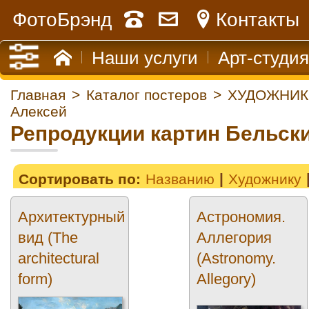
ФотоБрэнд
Контакты
Наши услуги
Арт-студия
Главная
>
Каталог постеров
>
ХУДОЖНИК
Алексей
Репродукции картин Бельск
Сортировать по:
Названию
Художнику
Архитектурный
Астрономия.
вид (The
Аллегория
architectural
(Astronomy.
form)
Allegory)