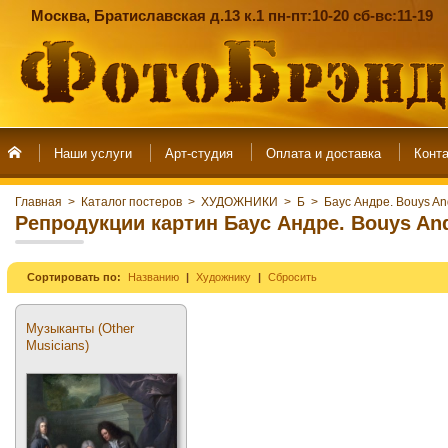
Москва, Братиславская д.13 к.1 пн-пт:10-20 сб-вс:11-19
Наши услуги
Арт-студия
Главная
>
Каталог постеров
>
ХУДОЖНИКИ
>
Б
>
Баус Андре. Bouys An
Репродукции картин Баус Андре. Bouys An
Сортировать по:
Названию
Художнику
Сбросить
Музыканты (Other
Musicians)