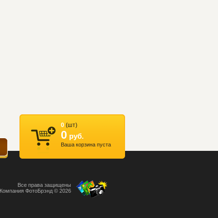
0
(шт)
0
руб.
Ваша корзина пуста
Все права защищены
Компания ФотоБрэнд © 2026