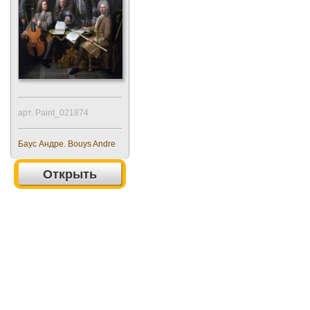
арт. Paint_021874
Баус Андре. Bouys Andre
Открыть