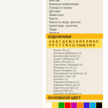
Винтаж
Военные композиции
Города и страны
Детская
Животные
Карты
Красота, мода, фитнес
Кухня (еда, напитки)
Люди
Мебель
ХУДОЖНИКИ
Мировая культура
Музыка
А
Б
В
Г
Д
Е
Ж
З
И
Й
К
Л
М
Н
О
Надписи
П
Р
С
Т
У
Ф
Х
Ц
Ч
Ш
Щ
Э
Ю
Я
Образование
Багерт Ян (1)
Отдых
Баглионе Джованни (1)
Охота
Базанни Джузеппе (1)
Праздники
Базиль Фредерик (2)
Природа
Байль Жозеф (1)
Бакхёйзен Людольф (4)
Религия и духовность
Баланде Гастон (1)
Спорт
Бален Хендрик (1)
Сфера деятельности
Бальдовинетти Алессио (1)
Транспорт
Бальдунг Ханс (8)
Бальтюс (1)
Фракталы
Барабино Анжело (1)
Фэнтези
Барбари Якопо де (1)
Цветы
Бари Антуан Луи (1)
Юмор
Баркер Райт (2)
Барнаба да Модена (1)
Бароччи Федерико (3)
ОСНОВНОЙ ЦВЕТ
Баррет Вил (1)
Барри Джеймс (1)
Бартоло ди Фреди (1)