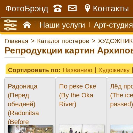
ФотоБрэнд
Контакты
Наши услуги
Арт-студия
Главная
>
Каталог постеров
>
ХУДОЖНИК
Репродукции картин Архипо
Сортировать по:
Названию
Художнику
Радоница
По реке Оке
Лёд пр
(Перед
(By the Oka
(The ic
обедней)
River)
passed
(Radonitsa
(Before
depleted))