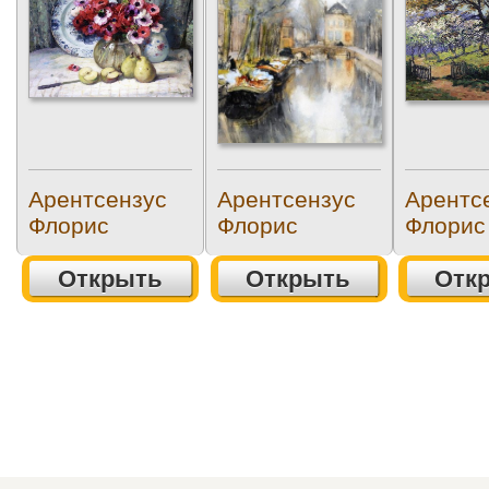
Арентсензус
Арентсензус
Арентс
Флорис
Флорис
Флорис
Открыть
Открыть
Отк