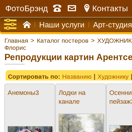
ФотоБрэнд
Контакты
Наши услуги
Арт-студия
Главная
>
Каталог постеров
>
ХУДОЖНИК
Флорис
Репродукции картин Арентс
Сортировать по:
Названию
Художнику
Анемоны3
Лодки на
Осенни
канале
пейзаж