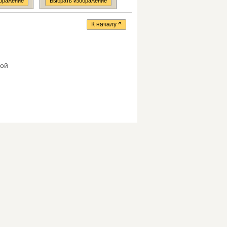
бражение
Выбрать изображение
К началу
^
кой