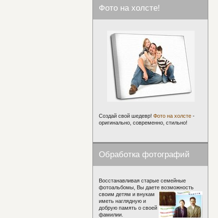
Фото на холсте!
Создай свой шедевр!
Фото на холсте
-
оригинально, современно, стильно!
Обработка фотографий
Восстанавливая старые семейные
фотоальбомы, Вы даете возможность
своим детям и внукам
иметь наглядную и
добрую память о своей
фамилии.