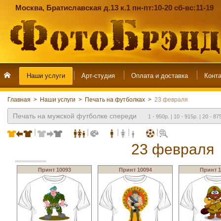
Москва, Братиславская д.13 к.1 пн-пт:10-20 сб-вс:11-19
Наши услуги
Арт-студия
Главная
>
Наши услуги
>
Печать на футболках
>
23 февраля
Печать на мужской футболке спереди
1 - 950р. | 10 - 915р. | 20 - 87


23 февраля
Принт 10093
Принт 10094
Принт 1