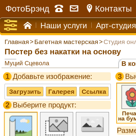
ФотоБрэнд
Контакты
Наши услуги
Арт-студия
Главная
>
Багетная мастерская
>
Студия он
Постер без накатки на основу
Муций Сцевола
В ко
1
Добавьте изображение:
3
Вы
Загрузить
Галерея
Ссылка
2
Выберите продукт:
Печа
на бу
Разме