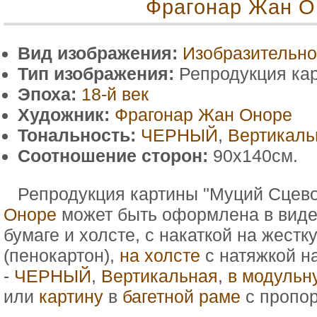
Фрагонар Жан О
Вид изображения:
Изобразительно
Тип изображения:
Репродукция ка
Эпоха:
18-й век
Художник:
Фрагонар Жан Оноре
Тональность:
ЧЕРНЫЙ
,
Вертикаль
Соотношение сторон:
90x140см.
Репродукция картины "Муций Сцево
Оноре
может быть оформлена в виде 
бумаге и холсте, с накаткой на жестк
(пенокартон),
на холсте
с натяжкой н
-
ЧЕРНЫЙ
,
Вертикальная
,
в модульн
или
картину
в
багетной раме
с пропо