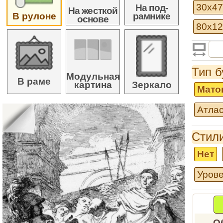
30x47
На под-
На жесткой
В рулоне
рамнике
основе
80x1
Тип б
Модульная
В раме
картина
Зеркало
Мато
Атлас
Стили
Нет
Урове
О