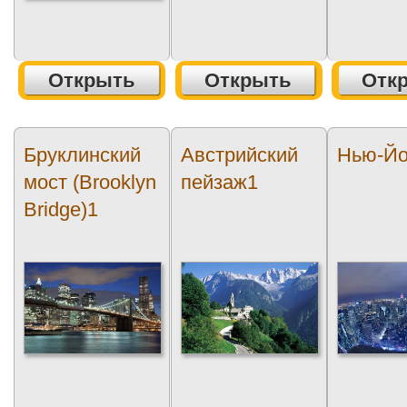
Открыть
Открыть
Отк
Бруклинский
Австрийский
Нью-Йо
мост (Brooklyn
пейзаж1
Bridge)1