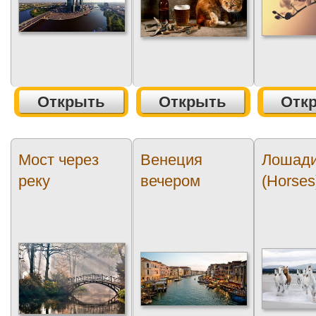
Открыть
Открыть
Отк
Мост через
Венеция
Лошад
реку
вечером
(Horses