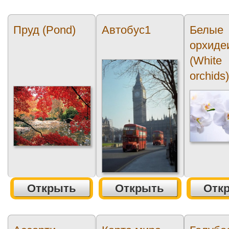
Пруд (Pond)
Автобус1
Белые
орхиде
(White
orchids
Открыть
Открыть
Отк