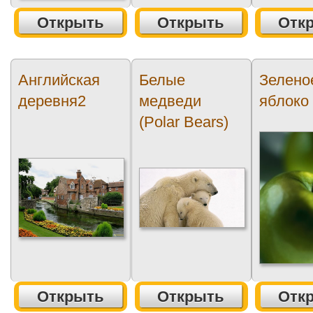
Открыть
Открыть
Отк
Английская
Белые
Зелено
деревня2
медведи
яблоко
(Polar Bears)
Открыть
Открыть
Отк