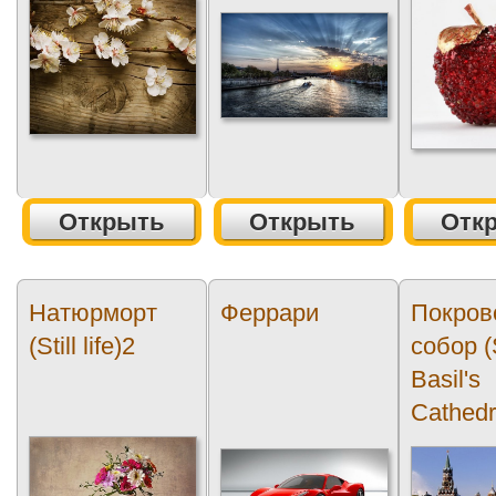
Открыть
Открыть
Отк
Натюрморт
Феррари
Покров
(Still life)2
собор (
Basil's
Cathedr