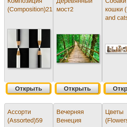
Композиция
Деревянный
Собаки
(Composition)21
мост2
кошки 
and cat
Открыть
Открыть
Отк
Ассорти
Вечерняя
Цветы
(Assorted)59
Венеция
(Flower