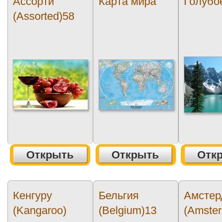
Ассорти
Карта мира
Голубо
(Assorted)58
Открыть
Открыть
Отк
Кенгуру
Бельгия
Амстер
(Kangaroo)
(Belgium)13
(Amste