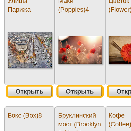
Улицы
Маки
Цветок
Парижа
(Poppies)4
(Flower
Открыть
Открыть
Отк
Бокс (Box)8
Бруклинский
Кофе
мост (Brooklyn
(Coffee