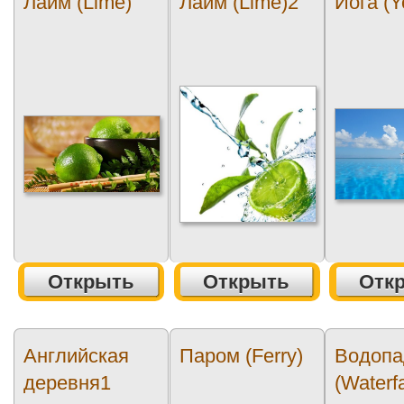
Лайм (Lime)
Лайм (Lime)2
Йога (Y
Открыть
Открыть
Отк
Английская
Паром (Ferry)
Водопа
деревня1
(Waterfa