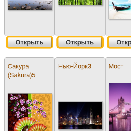
Открыть
Открыть
Отк
Сакура
Нью-Йорк3
Мост
(Sakura)5