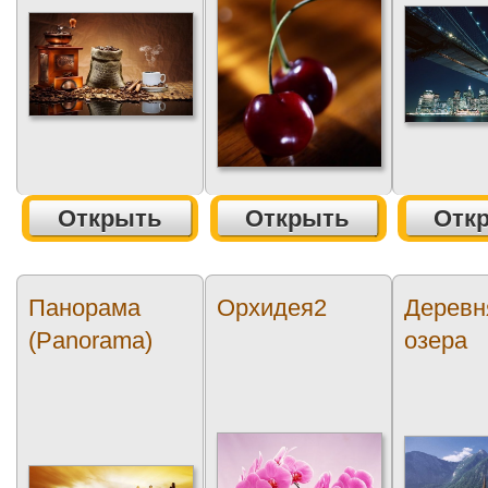
Открыть
Открыть
Отк
Панорама
Орхидея2
Деревн
(Panorama)
озера