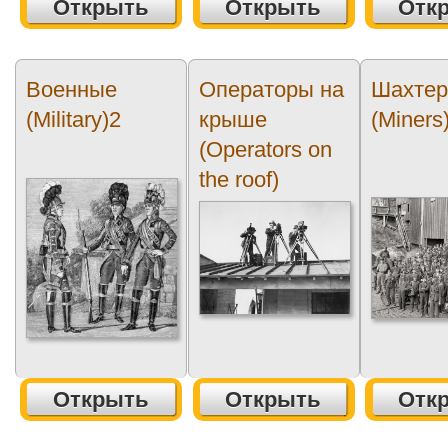
Открыть
Открыть
Отк
Военные
Операторы на
Шахте
(Military)2
крыше
(Miners
(Operators on
the roof)
Открыть
Открыть
Отк