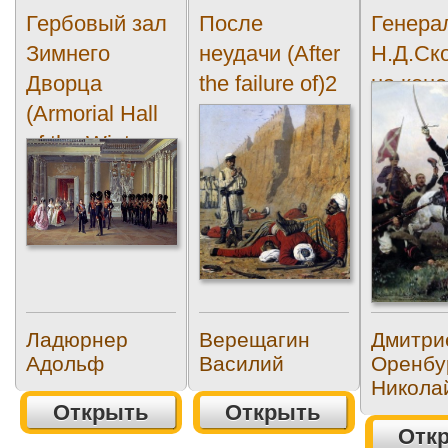
Гербовый зал
После
Генера
Зимнего
неудачи (After
Н.Д.Ск
Дворца
the failure of)2
на коне
(Armorial Hall
(Genera
of the Winter...
N.D.Sk
on...
Ладюрнер
Верещагин
Дмитри
Адольф
Василий
Оренбу
Никола
Открыть
Открыть
Отк