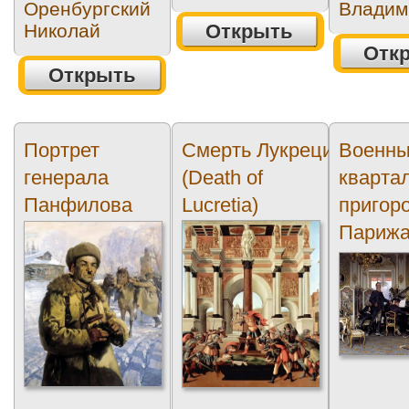
Оренбургский
Владим
Николай
Открыть
Отк
Открыть
Портрет
Смерть Лукреции
Военн
генерала
(Death of
кварта
Панфилова
Lucretia)
пригор
(Portrait of
Париж
General
(Military
Panfilov)
Quarter.