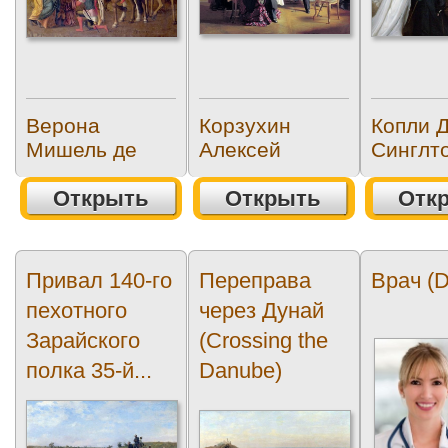
Верона
Корзухин
Копли 
Мишель де
Алексей
Синглт
Открыть
Открыть
Отк
Привал 140-го
Переправа
Врач (D
пехотного
через Дунай
Зарайского
(Crossing the
полка 35-й...
Danube)