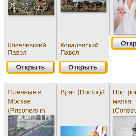
Отк
Ковалевский
Ковалевский
Павел
Павел
Открыть
Открыть
Пленные в
Врач (Doctor)3
Постро
Москве
маяка
(Prisoners in
(Constr
Moscow)
of the
lightho