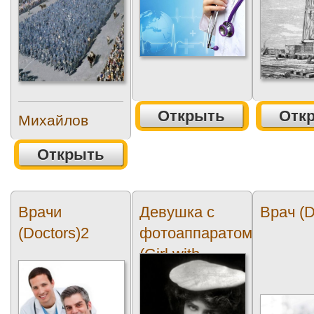
Открыть
Отк
Михайлов
Открыть
Врачи
Девушка с
Врач (D
(Doctors)2
фотоаппаратом
(Girl with
camera)