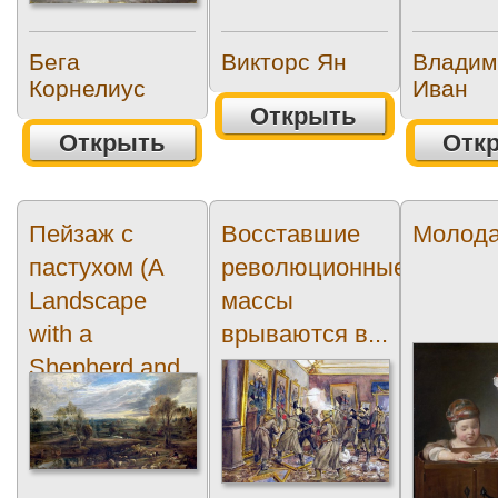
Бега
Викторс Ян
Владим
Корнелиус
Иван
Открыть
Открыть
Отк
Пейзаж с
Восставшие
Молода
пастухом (A
революционные
Landscape
массы
with a
врываются в...
Shepherd and
his Flock)