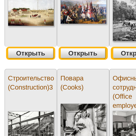
Открыть
Открыть
Отк
Строительство
Повара
Офисн
(Construction)3
(Cooks)
сотруд
(Office
employ