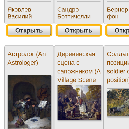
Яковлев
Сандро
Вернер
Василий
Боттичелли
фон
Открыть
Открыть
Отк
Астролог (An
Деревенская
Солдат
Astrologer)
сцена с
позици
сапожником (A
soldier 
Village Scene
position
with a...