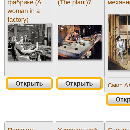
фабрике (A
(The plant)7
механи
woman in a
factory)
Открыть
Открыть
Смит А
Отк