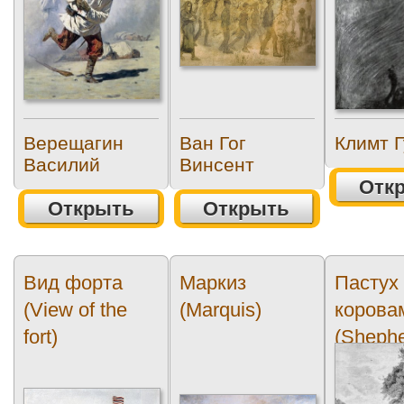
Верещагин
Ван Гог
Климт Г
Василий
Винсент
Отк
Открыть
Открыть
Вид форта
Маркиз
Пастух
(View of the
(Marquis)
корова
fort)
(Shephe
cows)