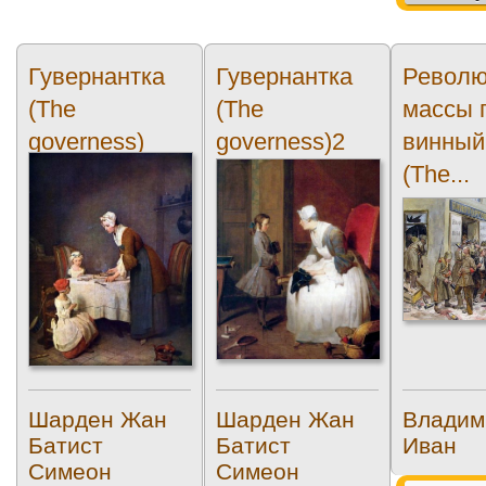
Гувернантка
Гувернантка
Револ
(The
(The
массы 
governess)
governess)2
винный
(The...
Шарден Жан
Шарден Жан
Владим
Батист
Батист
Иван
Симеон
Симеон