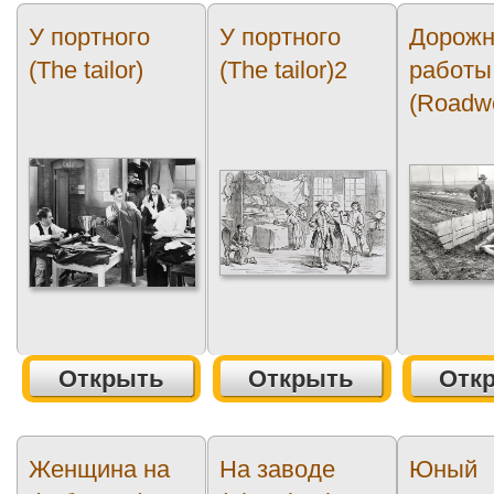
У портного
У портного
Дорож
(The tailor)
(The tailor)2
работы
(Roadw
Открыть
Открыть
Отк
Женщина на
На заводе
Юный