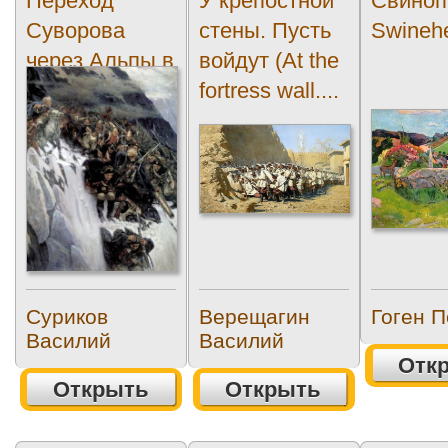
Переход
У крепостной
Свиноп
Суворова
стены. Пусть
Swineh
через Альпы в
войдут (At the
1799 году
fortress wall....
(Suvorov...
Суриков
Верещагин
Гоген 
Василий
Василий
Отк
Открыть
Открыть