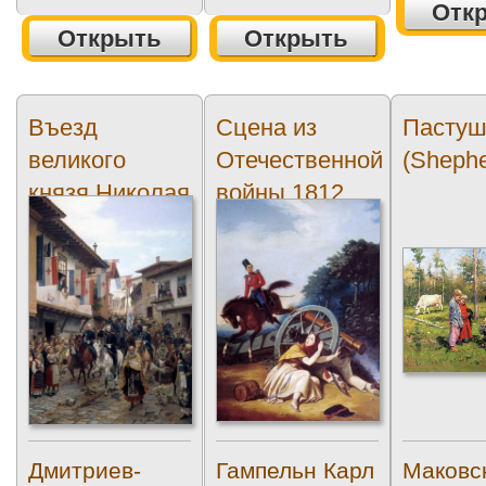
Отк
Открыть
Открыть
Въезд
Сцена из
Пастуш
великого
Отечественной
(Shephe
князя Николая
войны 1812
Николаевича
года (scene
в...
from 1812)
Дмитриев-
Гампельн Карл
Маковс