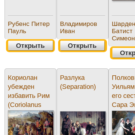
Рубенс Питер
Владимиров
Шарде
Пауль
Иван
Батист
Симео
Открыть
Открыть
Отк
Кориолан
Разлука
Полков
убежден
(Separation)
Уильям
избавить Рим
его сес
(Coriolanus
Сара Эн
persuaded by...