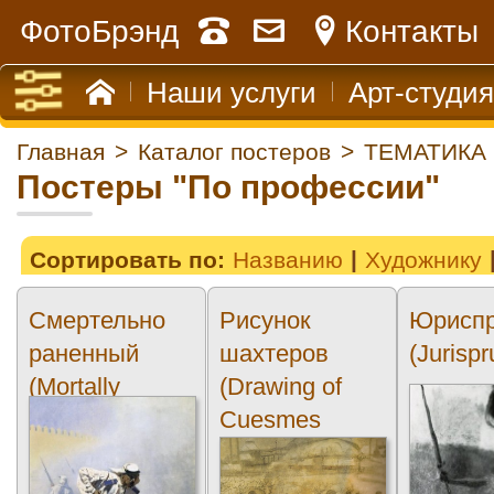
ФотоБрэнд
Контакты
Наши услуги
Арт-студия
Главная
>
Каталог постеров
>
ТЕМАТИКА
Постеры "По профессии"
Сортировать по:
Названию
Художнику
Смертельно
Рисунок
Юриспр
раненный
шахтеров
(Jurisp
(Mortally
(Drawing of
wounded)
Cuesmes
miners)