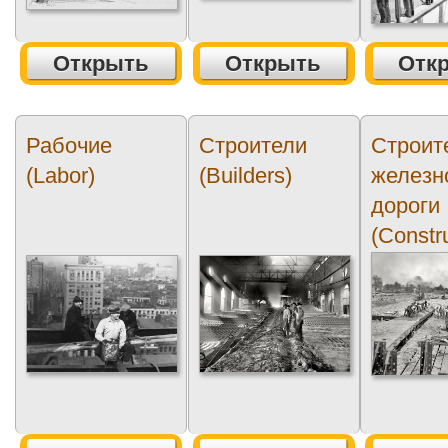
Открыть
Открыть
Отк
Рабочие
Строители
Строит
(Labor)
(Builders)
железн
дороги
(Constr
of the...