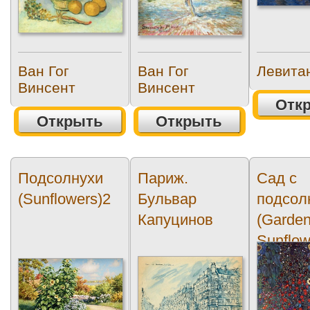
Ван Гог
Ван Гог
Левита
Винсент
Винсент
Отк
Открыть
Открыть
Подсолнухи
Париж.
Сад с
(Sunflowers)2
Бульвар
подсол
Капуцинов
(Garden
Sunflow