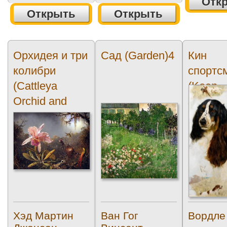
Отк
Открыть
Открыть
Орхидея и три
Сад (Garden)4
Кин
колибри
спортс
(Cattleya
(Keen
Orchid and
sportsm
Three
Brazilian...
Хэд Мартин
Ван Гог
Вордле