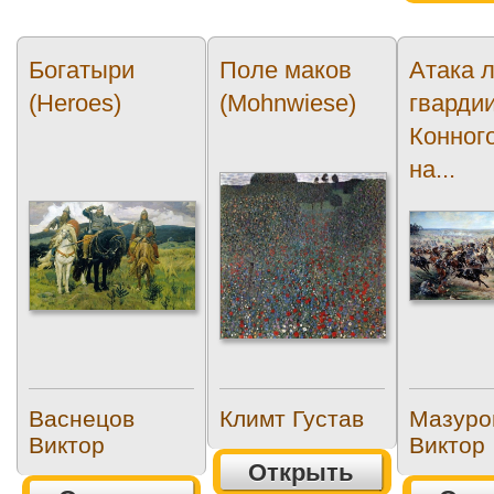
Богатыри
Поле маков
Атака 
(Heroes)
(Mohnwiese)
гварди
Конног
на...
Васнецов
Климт Густав
Мазуро
Виктор
Виктор
Открыть