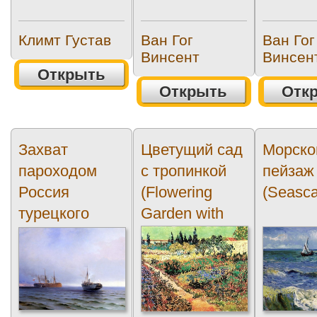
Климт Густав
Ван Гог
Ван Гог
Винсент
Винсен
Открыть
Открыть
Отк
Захват
Цветущий сад
Морско
пароходом
с тропинкой
пейзаж
Россия
(Flowering
(Seasc
турецкого
Garden with
военного...
Path)