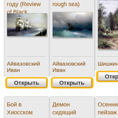
году (Review
rough sea)
of Black...
Айвазовский
Айвазовский
Шишкин
Иван
Иван
Отк
Открыть
Открыть
Бой в
Демон
Осенни
Хиосском
сидящий
пейзаж