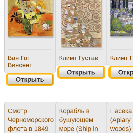
Ван Гог
Климт Густав
Климт Г
Винсент
Открыть
Отк
Открыть
Смотр
Корабль в
Пасека
Черноморского
бушующем
(Apiary 
флота в 1849
море (Ship in
woods)