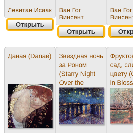
Левитан Исаак
Ван Гог
Ван Гог
Винсент
Винсен
Открыть
Открыть
Отк
Даная (Danae)
Звездная ночь
Фрукто
за Роном
сад, сл
(Starry Night
цвету (
Over the
in Blos
Rhone)
Plum...