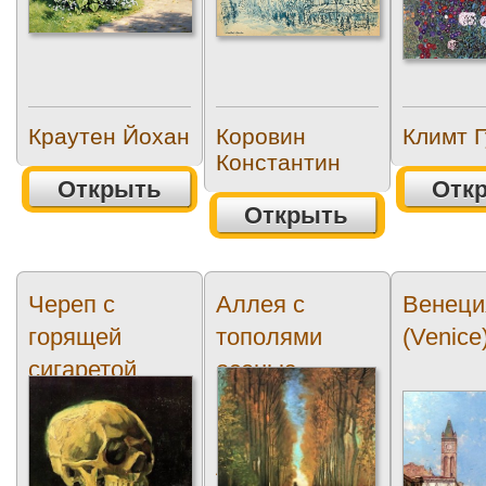
Краутен Йохан
Коровин
Климт Г
Константин
Открыть
Отк
Открыть
Череп с
Аллея с
Венеци
горящей
тополями
(Venice
сигаретой
осенью
(Skull with
(Avenue of
Burning
Poplars in
Cigarette)
Autumn)