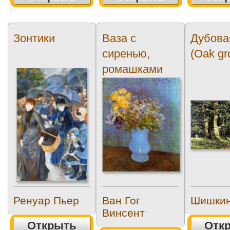
Зонтики
Ваза с
Дубова
сиренью,
(Oak gr
ромашками
анемонами
(Vase with...
Ренуар Пьер
Ван Гог
Шишкин
Винсент
Открыть
Отк