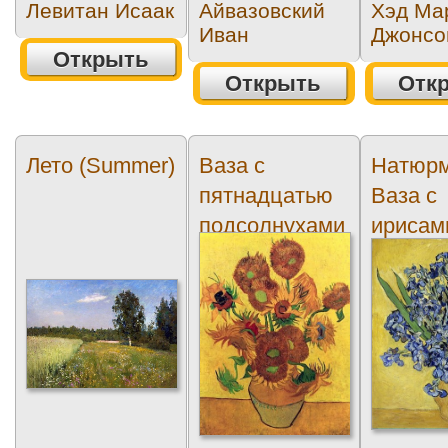
Левитан Исаак
Айвазовский
Хэд Ма
Иван
Джонсо
Открыть
Открыть
Отк
Лето (Summer)
Ваза с
Натюрм
пятнадцатью
Ваза с
подсолнухами
ирисам
(Still Life Vase
желтом
with...
(Still...