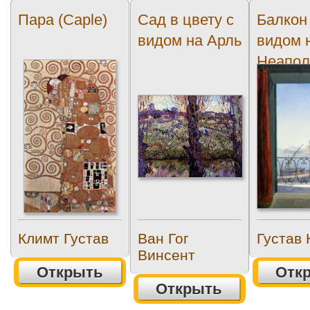
Пара (Caple)
Сад в цвету с
Балкон
видом на Арль
видом 
Неапол
залив
(Balcony
Климт Густав
Ван Гог
Густав 
Винсент
Открыть
Отк
Открыть