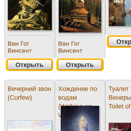
Отк
Ван Гог
Ван Гог
Винсент
Винсент
Открыть
Открыть
Вечерний звон
Хождение по
Туалет
(Curfew)
водам
Венеры
(Walking on
Toilet o
Water)