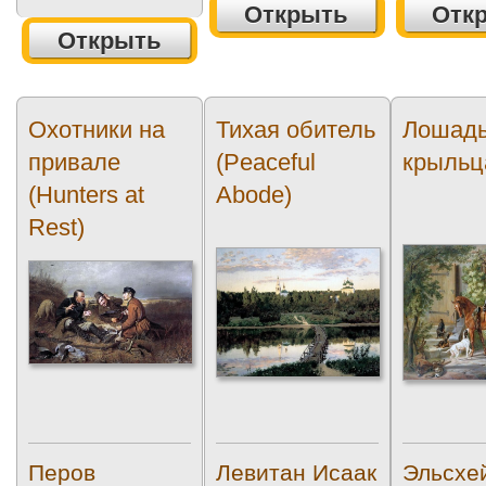
Открыть
Отк
Открыть
Охотники на
Тихая обитель
Лошадь
привале
(Peaceful
крыльц
(Hunters at
Abode)
Rest)
Перов
Левитан Исаак
Эльсхе