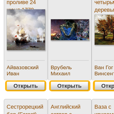
проливе 24
четырь
июня 1770
деревь
года (Battle in
(Autumn
the...
Айвазовский
Врубель
Ван Гог
Иван
Михаил
Винсен
Открыть
Открыть
Отк
Сестрорецкий
Английский
Ваза с