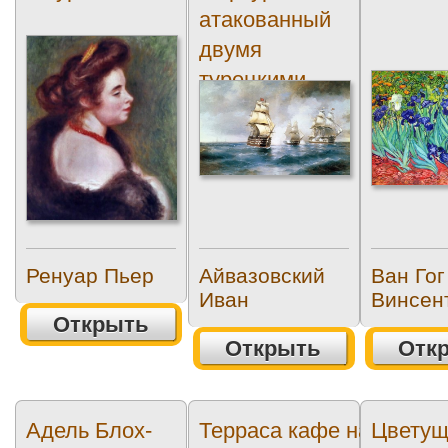
атакованный
двумя
турецкими...
Ренуар Пьер
Айвазовский
Ван Гог
Иван
Винсен
Открыть
Открыть
Отк
Адель Блох-
Терраса кафе на
Цветущ