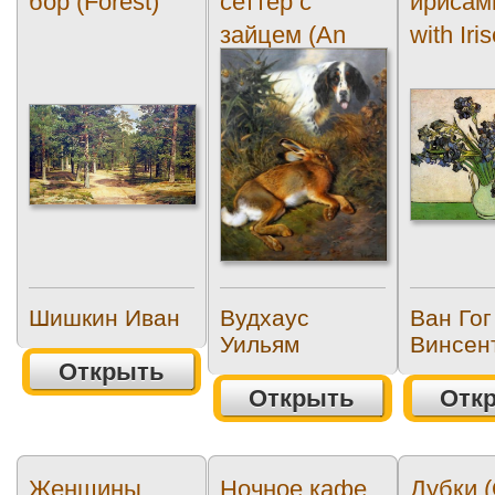
бор (Forest)
сеттер с
ирисам
зайцем (An
with Iri
English Setter
with Hare)
Шишкин Иван
Вудхаус
Ван Гог
Уильям
Винсен
Открыть
Открыть
Отк
Женщины
Ночное кафе
Дубки 