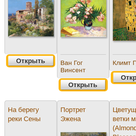
Открыть
Ван Гог
Климт Г
Винсент
Отк
Открыть
На берегу
Портрет
Цветущ
реки Сены
Эжена
ветки 
(Almon