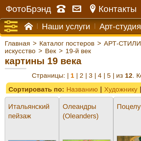
ФотоБрэнд
Контакты
Наши услуги
Арт-студия
Главная
>
Каталог постеров
>
АРТ-СТИЛИ
искусство
>
Век
>
19-й век
картины 19 века
Страницы: |
1
|
2
|
3
|
4
|
5
| из
12
. 
Сортировать по:
Названию
Художнику
Итальянский
Олеандры
Поцелуй
пейзаж
(Oleanders)