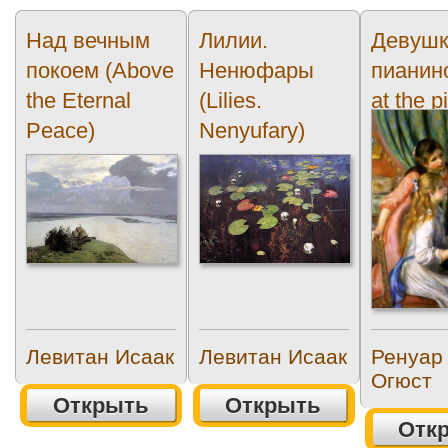
Над вечным
Лилии.
Девушк
покоем (Above
Ненюфары
пианино
the Eternal
(Lilies.
at the p
Peace)
Nenyufary)
Левитан Исаак
Левитан Исаак
Ренуар
Огюст
Открыть
Открыть
Отк