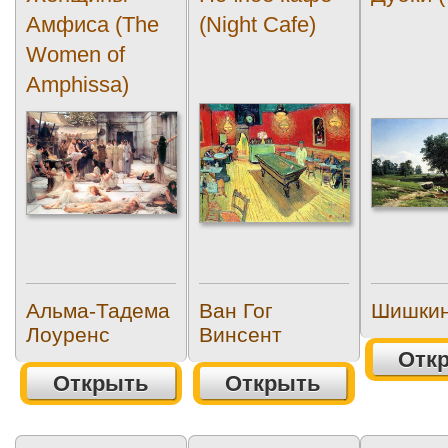
Амфиса (The
(Night Cafe)
Women of
Amphissa)
Альма-Тадема
Ван Гог
Шишкин
Лоуренс
Винсент
Отк
Открыть
Открыть