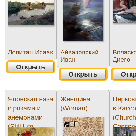
Левитан Исаак
Айвазовский
Веласк
Иван
Диего
Открыть
Открыть
Отк
Японская ваза
Женщина
Церков
с розами и
(Woman)
в Касс
анемонами
(Church
(Still Life...
Casson