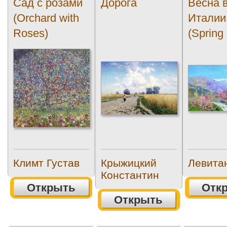
Сад с розами
Дорога
Весна 
(Orchard with
Италии
Roses)
(Spring 
Климт Густав
Крыжицкий
Левита
Константин
Открыть
Отк
Открыть