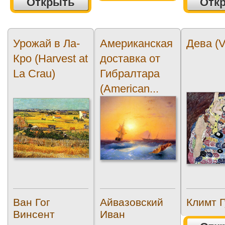
Открыть
Отк
Урожай в Ла-
Американская
Дева (V
Кро (Harvest at
доставка от
La Crau)
Гибралтара
(American...
Ван Гог
Айвазовский
Климт Г
Винсент
Иван