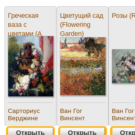
Греческая
Цветущий сад
Розы (
ваза с
(Flowering
цветами (A
Garden)
Greek Urn With
Garland of
roses)
Сарториус
Ван Гог
Ван Гог
Верджине
Винсент
Винсен
Открыть
Открыть
Отк