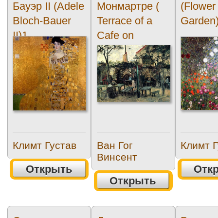
Бауэр II (Adele
Монмартре (
(Flower
Bloch-Bauer
Terrace of a
Garden
II)1
Cafe on
Montmartre)
Климт Густав
Ван Гог
Климт Г
Винсент
Открыть
Отк
Открыть