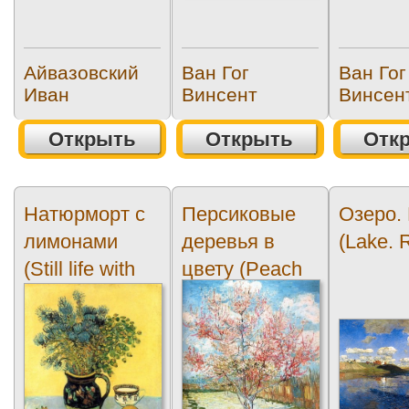
Айвазовский
Ван Гог
Ван Гог
Иван
Винсент
Винсен
Открыть
Открыть
Отк
Натюрморт с
Персиковые
Озеро.
лимонами
деревья в
(Lake. 
(Still life with
цвету (Peach
lemons)
trees in
blossom)