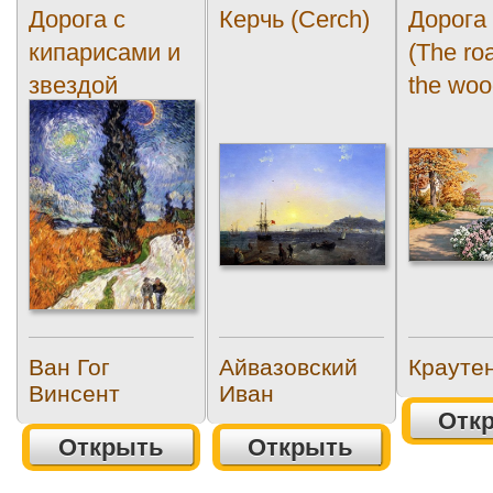
Дорога с
Керчь (Cerch)
Дорога 
кипарисами и
(The ro
звездой
the woo
(Cipressi)
Ван Гог
Айвазовский
Крауте
Винсент
Иван
Отк
Открыть
Открыть