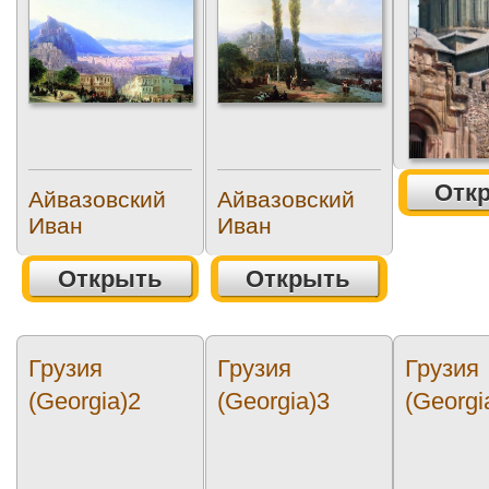
Отк
Айвазовский
Айвазовский
Иван
Иван
Открыть
Открыть
Грузия
Грузия
Грузия
(Georgia)2
(Georgia)3
(Georgi