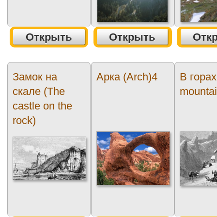
Открыть
Открыть
Отк
Замок на
Арка (Arch)4
В горах 
скале (The
mountai
castle on the
rock)