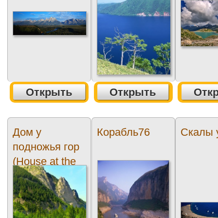
Открыть
Открыть
Отк
Дом у
Корабль76
Скалы 
подножья гор
(House at the
foot of the
mountains)