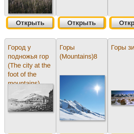
Открыть
Открыть
Отк
Город у
Горы
Горы з
подножья гор
(Mountains)8
(The city at the
foot of the
mountains)