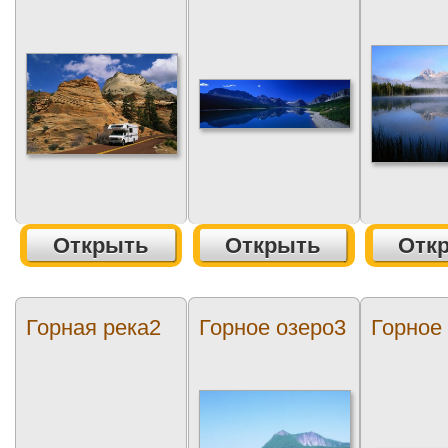
Открыть
Открыть
Отк
Горная река2
Горное озеро3
Горное