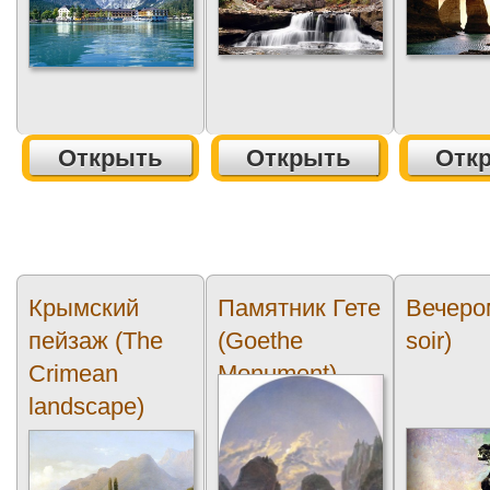
Открыть
Открыть
Отк
Крымский
Памятник Гете
Вечеро
пейзаж (The
(Goethe
soir)
Crimean
Monument)
landscape)