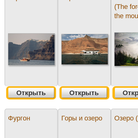
(The for
the mou
Открыть
Открыть
Отк
Фургон
Горы и озеро
Озеро (