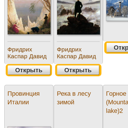
Отк
Фридрих
Фридрих
Каспар Давид
Каспар Давид
Открыть
Открыть
Провинция
Река в лесу
Горное
Италии
зимой
(Mounta
lake)2