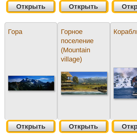
Открыть
Открыть
Отк
Гора
Горное
Корабл
поселение
(Mountain
village)
Открыть
Открыть
Отк