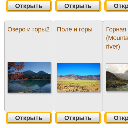
Открыть
Открыть
Отк
Озеро и горы2
Поле и горы
Горная
(Mounta
river)
Открыть
Открыть
Отк