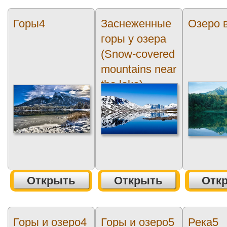
Горы4
Заснеженные
Озеро 
горы у озера
(Snow-covered
mountains near
the lake)
Открыть
Открыть
Отк
Горы и озеро4
Горы и озеро5
Река5