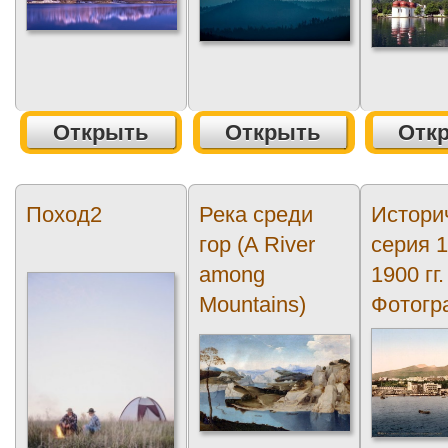
Открыть
Открыть
Отк
Поход2
Река среди
Истори
гор (A River
серия 1
among
1900 гг.
Mountains)
Фотогр