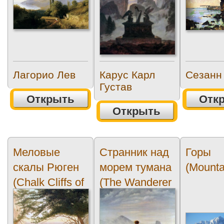
Лагорио Лев
Карус Карл
Сезанн
Густав
Открыть
Отк
Открыть
Меловые
Странник над
Горы
скалы Рюген
морем тумана
(Mounta
(Chalk Cliffs of
(The Wanderer
Rugen)
above the Sea
of Fog)