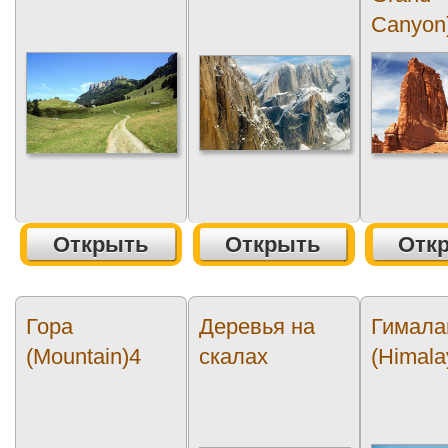
Canyon
Открыть
Открыть
Отк
Гора
Деревья на
Гимала
(Mountain)4
скалах
(Himala