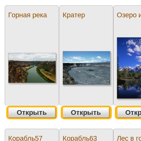
Горная река
Кратер
Озеро 
Открыть
Открыть
Отк
Корабль57
Корабль63
Лес в г