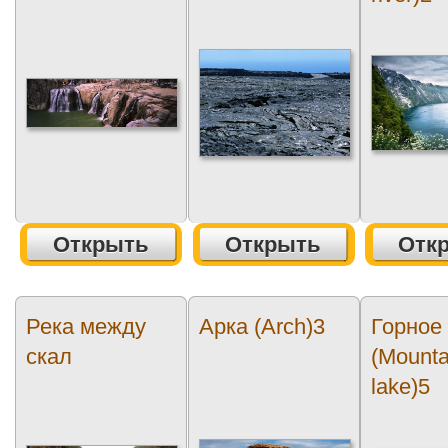
Открыть
Открыть
Отк
Река между
Арка (Arch)3
Горное
скал
(Mounta
lake)5