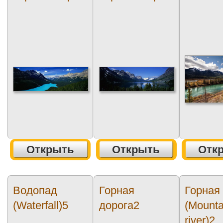
Открыть
Открыть
Отк
Водопад
Горная
Горная
(Waterfall)5
дорога2
(Mounta
river)2