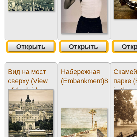
Открыть
Открыть
Отк
Вид на мост
Набережная
Скамей
сверху (View
(Embankment)8
парке 
of the bridge
in the p
from above)