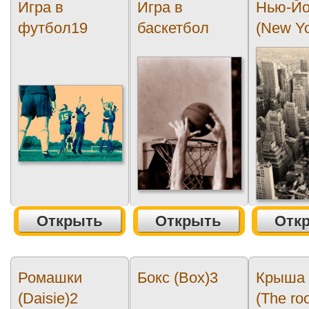
Игра в
Игра в
Нью-Йо
футбол19
баскетбол
(New Yo
Открыть
Открыть
Отк
Ромашки
Бокс (Box)3
Крыша 
(Daisie)2
(The roo