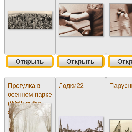
Открыть
Открыть
Отк
Прогулка в
Лодки22
Парусн
осеннем парке
(Walk in the
autumn park)