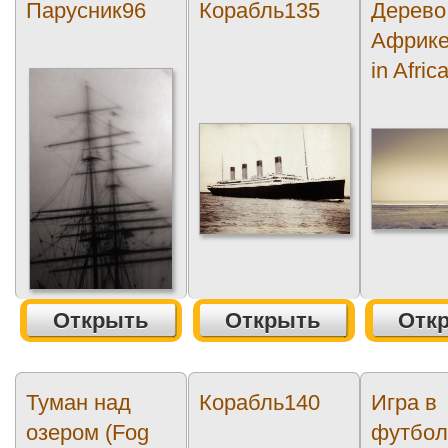
Парусник96
Корабль135
Дерево
Африке
in Afric
Открыть
Открыть
Отк
Туман над
Корабль140
Игра в
озером (Fog
футбол