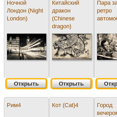
Ночной
Китайский
Пара з
Лондон (Night
дракон
ретро
London)
(Chinese
автомо
dragon)
Открыть
Открыть
Отк
Рим4
Кот (Cat)4
Город
вечером