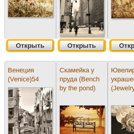
Открыть
Открыть
Отк
Венеция
Скамейка у
Ювели
(Venice)54
пруда (Bench
украше
by the pond)
(Jewelr