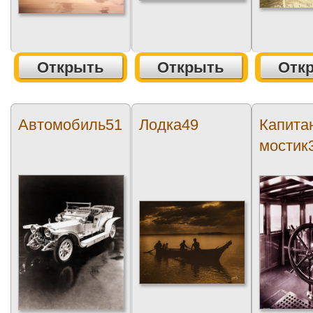
Открыть
Открыть
Отк
Автомобиль51
Лодка49
Капита
мостик