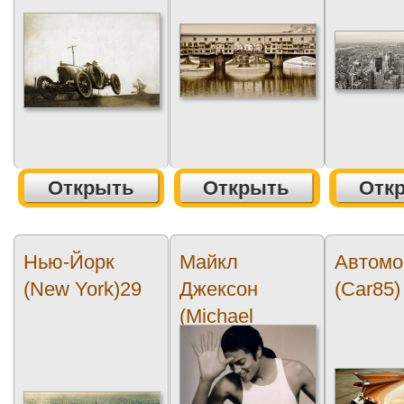
Открыть
Открыть
Отк
Нью-Йорк
Майкл
Автомо
(New York)29
Джексон
(Car85)
(Michael
Jackson)3