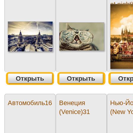
at night
Открыть
Открыть
Отк
Автомобиль16
Венеция
Нью-Йо
(Venice)31
(New Yo