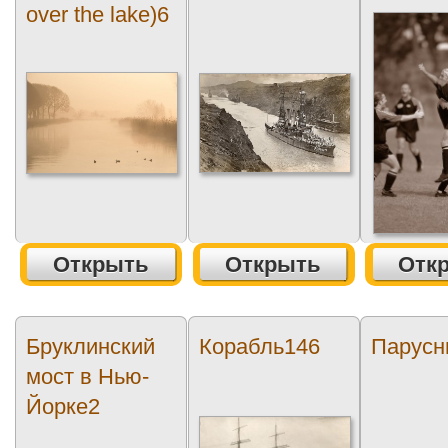
over the lake)6
Открыть
Открыть
Отк
Бруклинский
Корабль146
Парусн
мост в Нью-
Йорке2