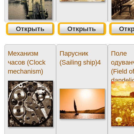
Открыть
Открыть
Отк
Механизм
Парусник
Поле
часов (Clock
(Sailing ship)4
одуван
mechanism)
(Field o
dandeli