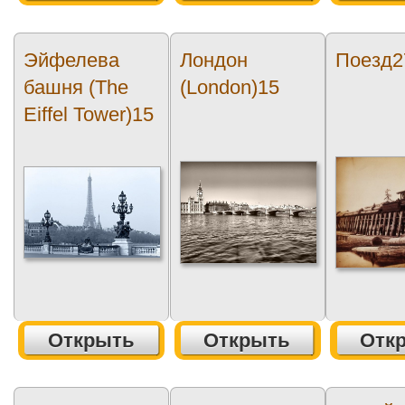
Эйфелева
Лондон
Поезд2
башня (The
(London)15
Eiffel Tower)15
Открыть
Открыть
Отк