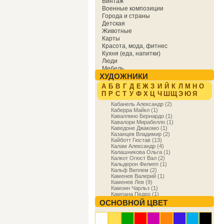
Винтаж
Военные композиции
Города и страны
Детская
Животные
Карты
Красота, мода, фитнес
Кухня (еда, напитки)
Люди
Мебель
ХУДОЖНИКИ
Мировая культура
Музыка
А
Б
В
Г
Д
Е
Ж
З
И
Й
К
Л
М
Н
О
Надписи
П
Р
С
Т
У
Ф
Х
Ц
Ч
Ш
Щ
Э
Ю
Я
Образование
Кабанель Александр (2)
Отдых
Каберра Майкл (1)
Охота
Каваллино Бернардо (1)
Праздники
Кавалори Мирабелло (1)
Природа
Каведоне Джакомо (1)
Казанцев Владимир (2)
Религия и духовность
Кайботт Гюстав (13)
Спорт
Калам Александр (4)
Сфера деятельности
Калашникова Ольга (1)
Транспорт
Калкот Огюст Вал (2)
Кальдерон Филипп (1)
Фракталы
Кальф Виллем (2)
Фэнтези
Каменев Валерий (1)
Цветы
Каменев Лев (9)
Юмор
Камоин Чарльз (1)
Кампана Педро (1)
Кампен Робер (2)
ОСНОВНОЙ ЦВЕТ
Кан Ивонн (5)
Каналетто Антонио (18)
Кандинский Василий (18)