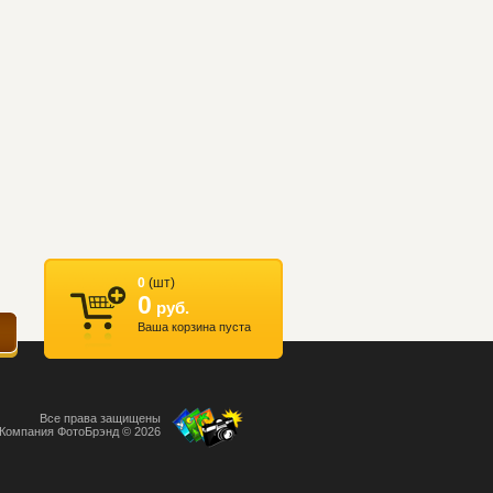
0
(шт)
0
руб.
Ваша корзина пуста
Все права защищены
Компания ФотоБрэнд © 2026