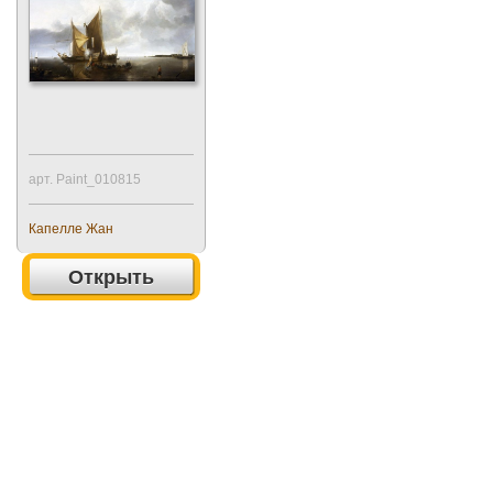
арт. Paint_010815
Капелле Жан
Открыть