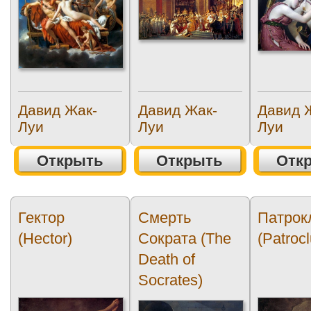
Давид Жак-
Давид Жак-
Давид 
Луи
Луи
Луи
Открыть
Открыть
Отк
Гектор
Смерть
Патрок
(Hector)
Сократа (The
(Patrocl
Death of
Socrates)