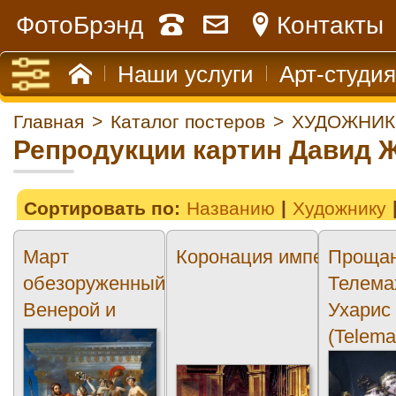
ФотоБрэнд
Контакты
Наши услуги
Арт-студия
Главная
>
Каталог постеров
>
ХУДОЖНИК
Репродукции картин Давид 
Сортировать по:
Названию
Художнику
Март
Коронация императора 
Проща
обезоруженный
Телема
Венерой и
Ухарис
Грацией
(Telem
(March...
and Euc