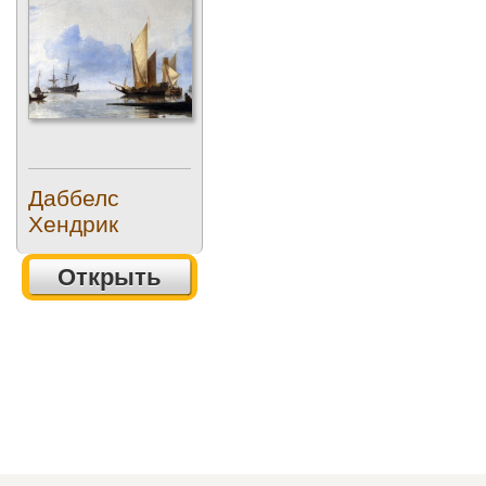
Даббелс
Хендрик
Открыть