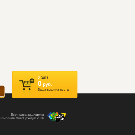
0
(шт)
0
руб.
Ваша корзина пуста
Все права защищены
Компания ФотоБрэнд © 2026