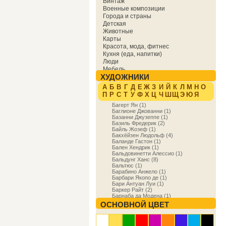
Винтаж
Военные композиции
Города и страны
Детская
Животные
Карты
Красота, мода, фитнес
Кухня (еда, напитки)
Люди
Мебель
ХУДОЖНИКИ
Мировая культура
Музыка
А
Б
В
Г
Д
Е
Ж
З
И
Й
К
Л
М
Н
О
Надписи
П
Р
С
Т
У
Ф
Х
Ц
Ч
Ш
Щ
Э
Ю
Я
Образование
Багерт Ян (1)
Отдых
Баглионе Джованни (1)
Охота
Базанни Джузеппе (1)
Праздники
Базиль Фредерик (2)
Природа
Байль Жозеф (1)
Бакхёйзен Людольф (4)
Религия и духовность
Баланде Гастон (1)
Спорт
Бален Хендрик (1)
Сфера деятельности
Бальдовинетти Алессио (1)
Транспорт
Бальдунг Ханс (8)
Бальтюс (1)
Фракталы
Барабино Анжело (1)
Фэнтези
Барбари Якопо де (1)
Цветы
Бари Антуан Луи (1)
Юмор
Баркер Райт (2)
Барнаба да Модена (1)
Бароччи Федерико (3)
ОСНОВНОЙ ЦВЕТ
Баррет Вил (1)
Барри Джеймс (1)
Бартоло ди Фреди (1)