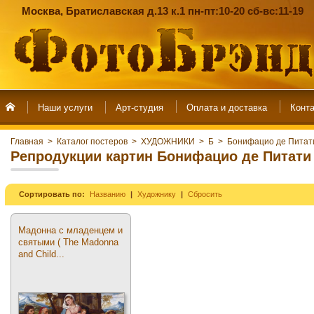
Москва, Братиславская д.13 к.1 пн-пт:10-20 сб-вс:11-19
Наши услуги
Арт-студия
Главная
>
Каталог постеров
>
ХУДОЖНИКИ
>
Б
>
Бонифацио де Питат
Репродукции картин Бонифацио де Питати
Сортировать по:
Названию
Художнику
Сбросить
Мадонна с младенцем и
святыми ( The Madonna
and Child...