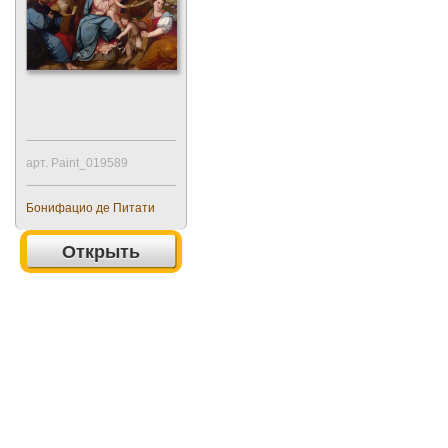
арт. Paint_019589
Бонифацио де Питати
Открыть